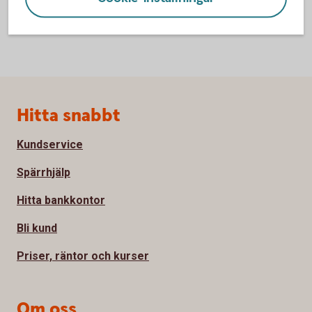
Sidfot
Hitta snabbt
Kundservice
Spärrhjälp
Hitta bankkontor
Bli kund
Priser, räntor och kurser
Om oss