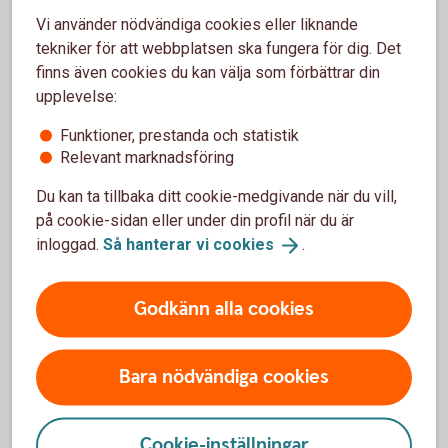
Fler pensionslösningar
Vi använder nödvändiga cookies eller liknande
tekniker för att webbplatsen ska fungera för dig. Det
finns även cookies du kan välja som förbättrar din
Tjänstepension med depå
upplevelse:
Extra pensionsavsättning
Funktioner, prestanda och statistik
Relevant marknadsföring
Erbjud medarbetarna löneväxling
Du kan ta tillbaka ditt cookie-medgivande när du vill,
på cookie-sidan eller under din profil när du är
Direktpension
inloggad.
Så hanterar vi
cookies
.
Företag med kollektivavtal
Godkänn alla cookies
Alternativ ITP
Bara nödvändiga cookies
Cookie-inställningar