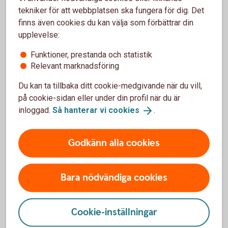
tekniker för att webbplatsen ska fungera för dig. Det
Tre Kronor Försäkring AB
finns även cookies du kan välja som förbättrar din
106 60 Stockholm
upplevelse:
Telefon 0771-23 33 33
Funktioner, prestanda och statistik
Relevant marknadsföring
Du kan ta tillbaka ditt cookie-medgivande när du vill,
på cookie-sidan eller under din profil när du är
Sjukvårdsupplysning och
inloggad.
Så hanterar vi
cookies
.
vårdplanering vårdförsäkring
Godkänn alla cookies
Folksam ömsesidig sakförsäkring
0771-968 636
Bara nödvändiga cookies
Cookie-inställningar