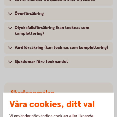
Överförsäkring
Olycksfallsförsäkring (kan tecknas som
komplettering)
Vårdförsäkring (kan tecknas som komplettering)
Sjukdomar före tecknandet
Skadeanmälan
olycksfallsförsäkring
Våra cookies, ditt val
Anmäl
skada
Vi använder nödvändiga cookies eller liknande