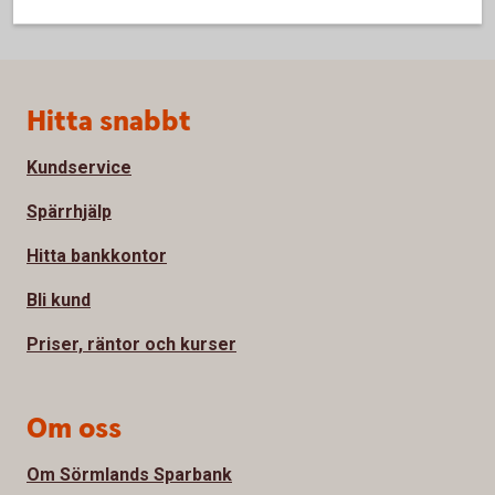
Sidfot
Hitta snabbt
Kundservice
Spärrhjälp
Hitta bankkontor
Bli kund
Priser, räntor och kurser
Om oss
Om Sörmlands Sparbank