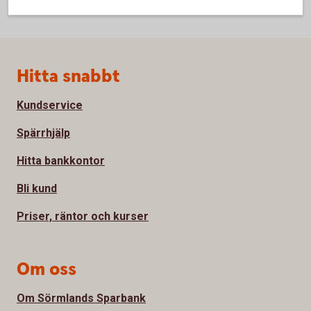
Sidfot
Hitta snabbt
Kundservice
Spärrhjälp
Hitta bankkontor
Bli kund
Priser, räntor och kurser
Om oss
Om Sörmlands Sparbank