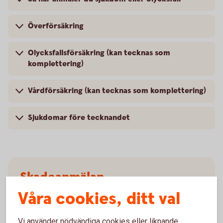
Överförsäkring
Olycksfallsförsäkring (kan tecknas som
komplettering)
Vårdförsäkring (kan tecknas som komplettering)
Sjukdomar före tecknandet
Skadeanmälan
olycksfallsförsäkring
Våra cookies, ditt val
Anmäl
skada
Vi använder nödvändiga cookies eller liknande