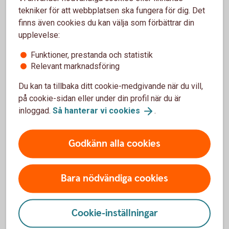
tekniker för att webbplatsen ska fungera för dig. Det
Tre Kronor Försäkring AB
finns även cookies du kan välja som förbättrar din
106 60 Stockholm
upplevelse:
Telefon 0771-23 33 33
Funktioner, prestanda och statistik
Relevant marknadsföring
Du kan ta tillbaka ditt cookie-medgivande när du vill,
på cookie-sidan eller under din profil när du är
Sjukvårdsupplysning och
inloggad.
Så hanterar vi
cookies
.
vårdplanering vårdförsäkring
Godkänn alla cookies
Folksam ömsesidig sakförsäkring
0771-968 636
Bara nödvändiga cookies
Cookie-inställningar