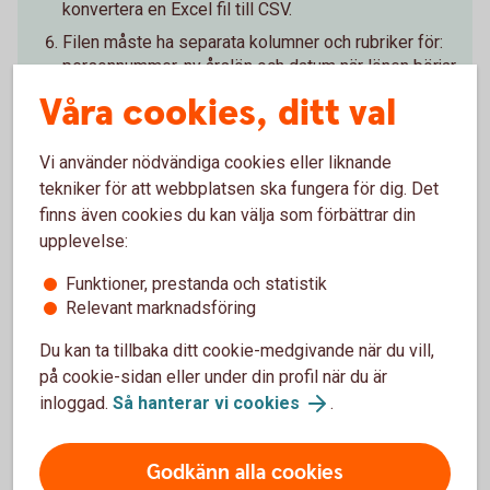
konvertera en Excel fil till CSV.
Filen måste ha separata kolumner och rubriker för:
personnummer, ny årslön och datum när lönen börjar
gälla.
Våra cookies, ditt val
Kontrollera att allting stämmer och signera direkt i
internetbanken.
Vi använder nödvändiga cookies eller liknande
tekniker för att webbplatsen ska fungera för dig. Det
finns även cookies du kan välja som förbättrar din
Logga in och ändra lön med fil
upplevelse:
Funktioner, prestanda och statistik
Relevant marknadsföring
Har du inte tillgång till
Du kan ta tillbaka ditt cookie-medgivande när du vill,
internetbanken?
på cookie-sidan eller under din profil när du är
inloggad.
Så hanterar vi cookies
.
Fyll i och skicka in blanketten så hjälper vi dig att uppdatera
lönen.
Godkänn alla cookies
Anmälan om ny lön (pdf)