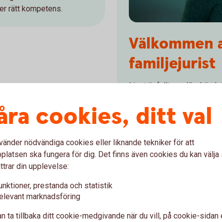
er rätt kompetens.
Välkommen at
familjejurist
Livet är fyllt av olika händ
påverkan juridiskt. Vi hjälp
åra cookies, ditt val
och din familj och vad du k
Välkommen att träffa vår fa
Annika Meedendorp
vänder nödvändiga cookies eller liknande tekniker för att
latsen ska fungera för dig. Det finns även cookies du kan välj
ttrar din upplevelse:
unktioner, prestanda och statistik
elevant marknadsföring
n ta tillbaka ditt cookie-medgivande när du vill, på cookie-sidan 