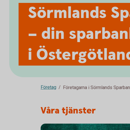
Sörmlands Sp
– din sparban
i Östergötlan
Företag
Företagarna i Sörmlands Sparba
Våra tjänster