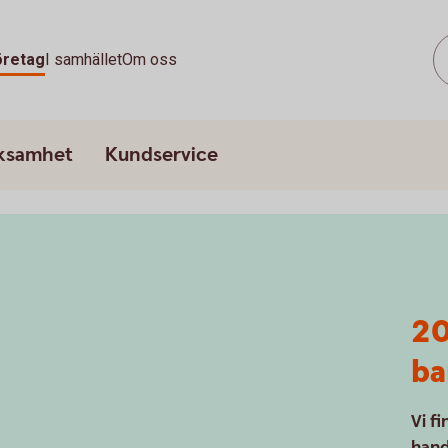
öretag
I samhället
Om oss
rksamhet
Kundservice
20
ba
Vi fi
hand