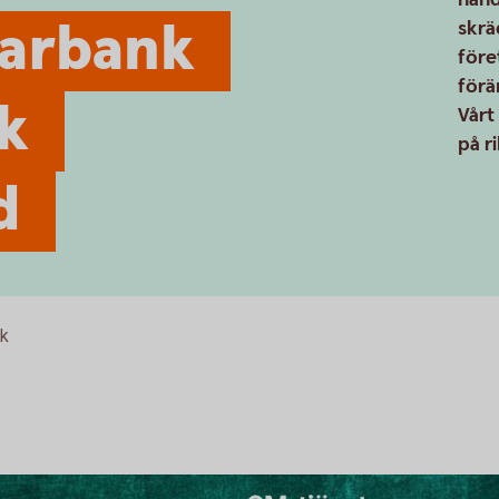
arbank
skrä
före
förä
k
Vårt
på ri
d
nk