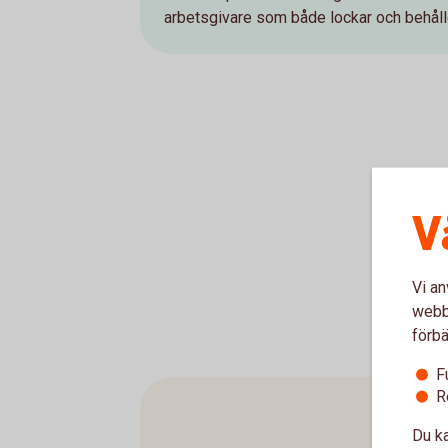
arbetsgivare som både lockar och behåll
V
Vi an
webbp
förbä
F
R
Du ka