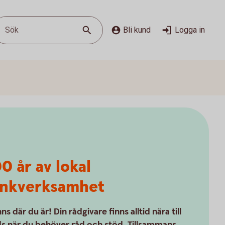
Sök
Bli kund
Logga in
0 år av lokal
nkverksamhet
nns där du är! Din rådgivare finns alltid nära till
s när du behöver råd och stöd. Tillsammans