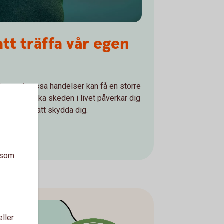
t träffa vår egen
elser och vissa händelser kan få en större
er dig hur olika skeden i livet påverkar dig
an göra för att skydda dig.
miljejurist
a som
eller