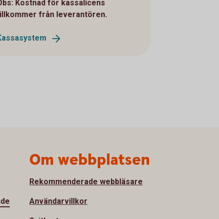
Obs: Kostnad för kassalicens
tillkommer från leverantören.
Kassasystem
Om webbplatsen
Rekommenderade webbläsare
nde
Användarvillkor