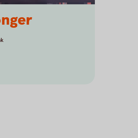
onger
nk