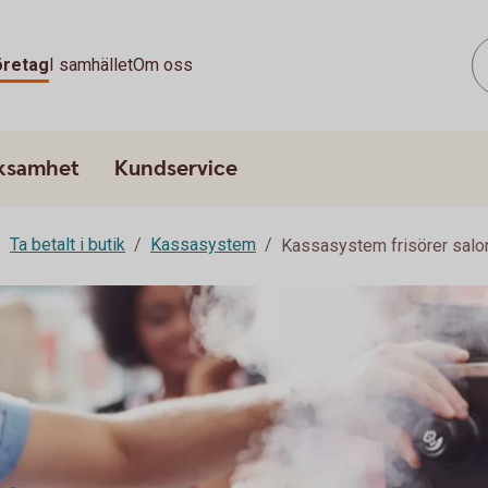
öretag
I samhället
Om oss
rksamhet
Kundservice
Ta betalt i butik
Kassasystem
Kassasystem frisörer salo