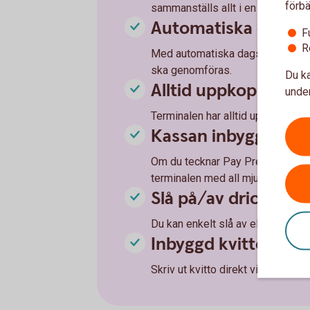
förbä
sammanställs allt i en rapport oav
Automatiska dagsav
F
R
Med automatiska dagsavslut i ter
ska genomföras.
Du ka
Alltid uppkopplad
under
Terminalen har alltid uppkoppling 
Kassan inbyggd i ko
Om du tecknar Pay Premium kan d
terminalen med all mjukvara på s
Slå på/av dricksfun
Du kan enkelt slå av eller på dri
Inbyggd kvittoskriv
Skriv ut kvitto direkt via betalter