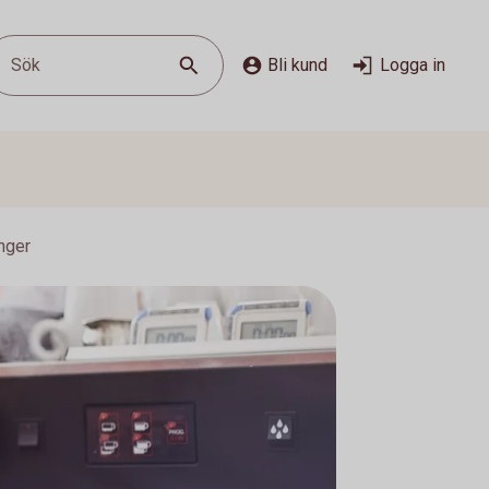
Sök
Bli kund
Logga in
nger