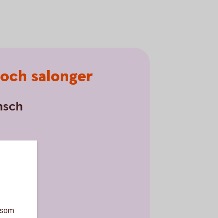
 och salonger
nsch
a som