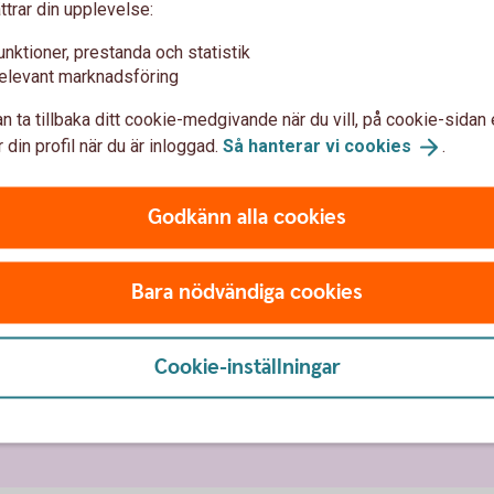
ttrar din upplevelse:
sett vilka betalsätt dina kunder väljer.
slut
unktioner, prestanda och statistik
elevant marknadsföring
minalen kan du enkelt schemalägga när du vill att de
n ta tillbaka ditt cookie-medgivande när du vill, på cookie-sidan 
 din profil när du är inloggad.
Så hanterar vi
cookies
.
via 4G eller wifi.
rtterminalen
Godkänn alla cookies
u, beroende på din kassaleverantör, ha hela kassan i
amma ställe.
Bara nödvändiga cookies
ktion vid behov
cksfunktion direkt på betalterminalens skärm.
Cookie-inställningar
are
minalen utöver kortslip.