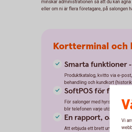
minskar administrationen så att du kan ägna 
eller om ni är flera företagare, på salongen
Kortterminal och k
Smarta funktioner 
Produktkatalog, kvitto via e-post,
behandling och kundkort (histori
SoftPOS för flera o
V
För salonger med hyrstolar krävs
blir telefonen varje utövares bet
En rapport, oavsett 
Vi an
webbp
Att erbjuda ett brett urval av bet