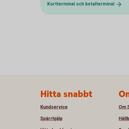
Kortterminal och
betalterminal
Sidfot
Hitta snabbt
Om
Kundservice
Om S
Spärrhjälp
Håll