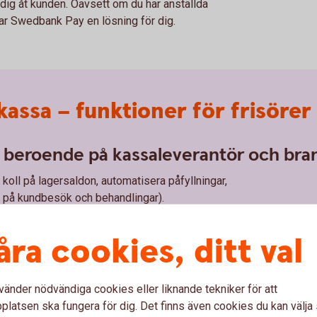
dig åt kunden. Oavsett om du har anställda
 har Swedbank Pay en lösning för dig.
assa – funktioner för frisörer
- beroende på kassaleverantör och bra
 koll på lagersaldon, automatisera påfyllningar,
k på kundbesök och behandlingar).
lika företag i samma salong
åra cookies, ditt val
 ofta stöd för flera företag/användare. Med Pay Trend
alterminal. Allt som krävs är en app och SoftPOS-licens.
hur dina kunder väljer att betala
vänder nödvändiga cookies eller liknande tekniker för att
latsen ska fungera för dig. Det finns även cookies du kan välj
alalternativ kan innebära en administrativ utmaning. Därför