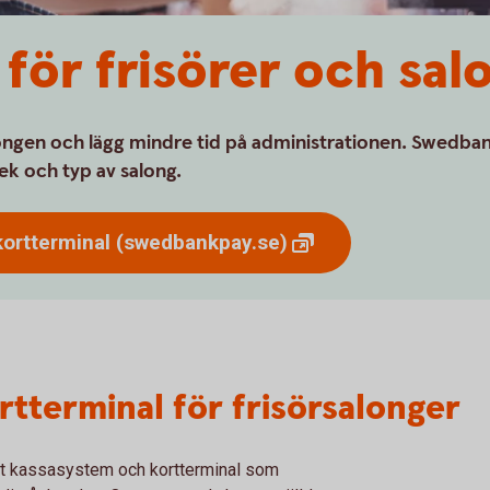
för frisörer och sal
longen och lägg mindre tid på administrationen. Swedba
lek och typ av salong.
kortterminal
(swedbankpay.se)
rtterminal för frisörsalonger
tt kassasystem och kortterminal som