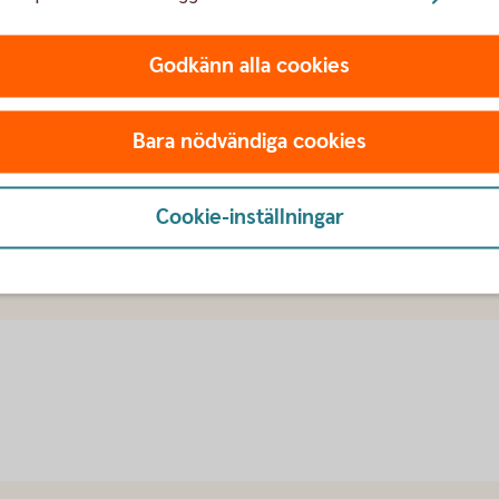
n till dina kunder underlättar betalningen. I
 tillgång till aktuell information om inbetalningar
Godkänn alla cookies
Bankgirot.
Bara nödvändiga cookies
Cookie-inställningar