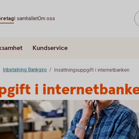
öretag
I samhället
Om oss
rksamhet
Kundservice
Inbetalning Bankgiro
Insättningsuppgift i internetbanken
pgift i internetbank