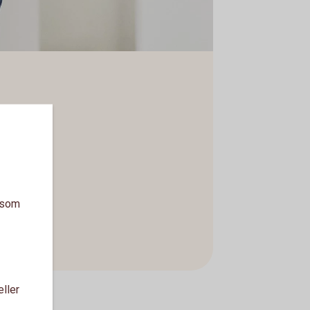
a som
eller