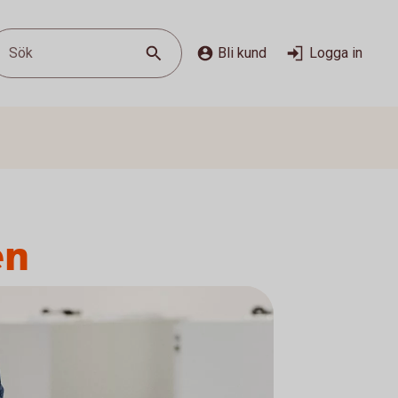
Sök
Bli kund
Logga in
en