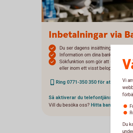
Inbetalningar via B
Du ser dagens insättningar redan 
Information om dina bankgiroinbetal
V
Sökfunktion som gör att du kan söka
eller inom ett visst beloppsintervall
Vi an
Ring 0771-350 350 för att skaffa i
webbp
förbä
Så aktiverar du
telefontjänst
Vill du besöka oss?
Hitta
bankkontor
F
R
Du ka
under