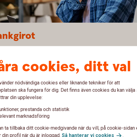
ankgirot
på Bankgirots behandlingsdag
ningar lagras 16 månader bakåt i tiden
åra cookies, ditt val
 insättningsuppgift för en viss dag, tidsperiod
vänder nödvändiga cookies eller liknande tekniker för att
nbetalningar via Bankgiro
latsen ska fungera för dig. Det finns även cookies du kan välj
ttrar din upplevelse:
unktioner, prestanda och statistik
elevant marknadsföring
n ta tillbaka ditt cookie-medgivande när du vill, på cookie-sidan 
 din profil när du är inloggad.
Så hanterar vi
cookies
.