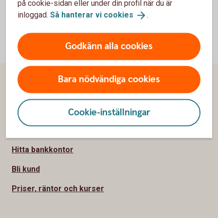
på cookie-sidan eller under din profil när du är
inloggad.
Så hanterar vi
cookies
.
Godkänn alla cookies
Bara nödvändiga cookies
Sidfot
Hitta snabbt
Kundservice
Cookie-inställningar
Spärrhjälp
Hitta bankkontor
Bli kund
Priser, räntor och kurser