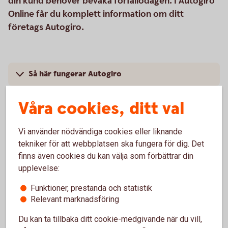
din kund behöver bevaka förfallodagen. I Autogiro
Online får du komplett information om ditt
företags Autogiro.
Så här fungerar Autogiro
Pris
Våra cookies, ditt val
Vi använder nödvändiga cookies eller liknande
tekniker för att webbplatsen ska fungera för dig. Det
finns även cookies du kan välja som förbättrar din
För att se detta innehåll behöver du först
upplevelse:
godkänna cookies för Funktioner, prestanda
och statistik.
Funktioner, prestanda och statistik
Inställningar för cookies
Relevant marknadsföring
Du kan ta tillbaka ditt cookie-medgivande när du vill,