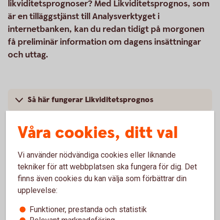
likviditetsprognoser? Med Likviditetsprognos, som
är en tilläggstjänst till Analysverktyget i
internetbanken, kan du redan tidigt på morgonen
få preliminär information om dagens insättningar
och uttag.
Så här fungerar Likviditetsprognos
Råd och tips
Våra cookies, ditt val
Pris
Vi använder nödvändiga cookies eller liknande
tekniker för att webbplatsen ska fungera för dig. Det
finns även cookies du kan välja som förbättrar din
upplevelse:
Internetbanken
Funktioner, prestanda och statistik
Relevant marknadsföring