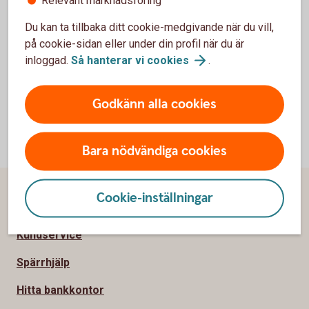
För överblick och affärer, dygnet runt, världen
Du kan ta tillbaka ditt cookie-medgivande när du vill,
över
på cookie-sidan eller under din profil när du är
inloggad.
Så hanterar vi
cookies
.
Godkänn alla cookies
Bara nödvändiga cookies
Sidfot
Cookie-inställningar
Hitta snabbt
Kundservice
Spärrhjälp
Hitta bankkontor