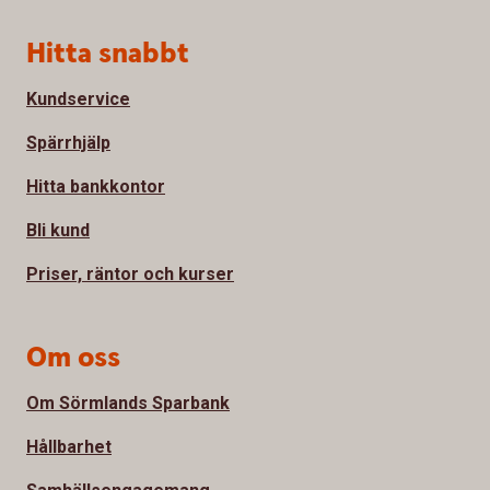
Sidfot
Hitta snabbt
Kundservice
Spärrhjälp
Hitta bankkontor
Bli kund
Priser, räntor och kurser
Om oss
Om Sörmlands Sparbank
Hållbarhet