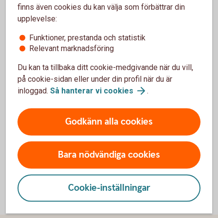
finns även cookies du kan välja som förbättrar din
Skaffa tjänsten
upplevelse:
Funktioner, prestanda och statistik
Relevant marknadsföring
Besök oss
Du kan ta tillbaka ditt cookie-medgivande när du vill,
Välkommen till ett av våra kontor så hjälper vi dig.
på cookie-sidan eller under din profil när du är
inloggad.
Så hanterar vi
cookies
.
Hitta ditt
bankkontor
Godkänn alla cookies
Bara nödvändiga cookies
Cookie-inställningar