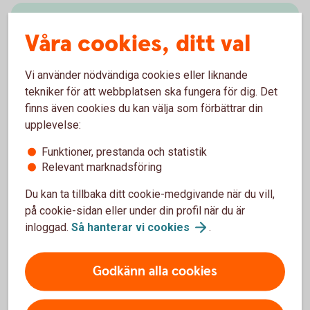
Skaffa tjänsten
Våra cookies, ditt val
Exportremburs beställs av köparen i respektive land.
Vi använder nödvändiga cookies eller liknande
Kontakta Export and Trade Finance för information
tekniker för att webbplatsen ska fungera för dig. Det
om vilka banker och länder som Swedbank
finns även cookies du kan välja som förbättrar din
samarbetar med.
upplevelse:
Skaffa tjänsten – mejla Trade Finance
Funktioner, prestanda och statistik
Relevant marknadsföring
Du kan ta tillbaka ditt cookie-medgivande när du vill,
på cookie-sidan eller under din profil när du är
inloggad.
Så hanterar vi
cookies
.
Vanliga frågor och svar
Godkänn alla cookies
När får jag betalt under en exportremburs?