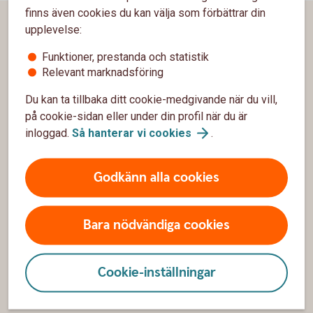
finns även cookies du kan välja som förbättrar din
upplevelse:
Sidfot
Hitta snabbt
Funktioner, prestanda och statistik
Kundservice
Relevant marknadsföring
Spärrhjälp
Du kan ta tillbaka ditt cookie-medgivande när du vill,
på cookie-sidan eller under din profil när du är
Hitta bankkontor
inloggad.
Så hanterar vi
cookies
.
Bli kund
Godkänn alla cookies
Priser, räntor och kurser
Bara nödvändiga cookies
Om oss
Om Sörmlands Sparbank
Cookie-inställningar
Hållbarhet