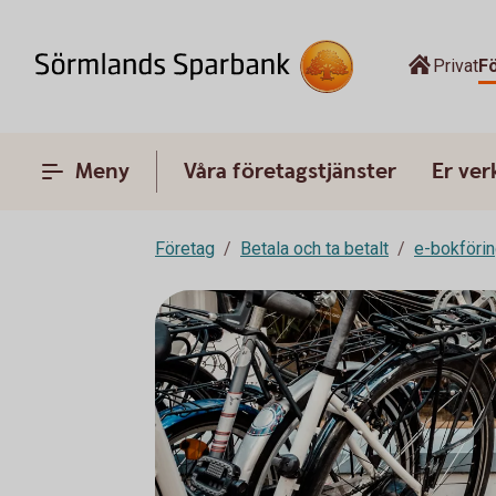
Privat
F
Meny
Våra företagstjänster
Er ve
Företag
Betala och ta betalt
e-bokföri