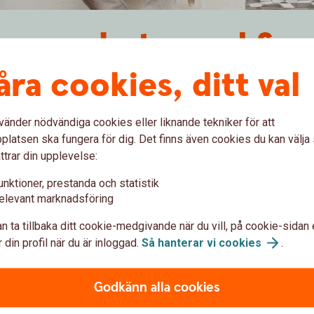
 i samarbete med Sp
åra cookies, ditt val
la fakturor
logga
h påminnelsehantering
vänder nödvändiga cookies eller liknande tekniker för att
 RUT avdrag samt utlandsfakturering
latsen ska fungera för dig. Det finns även cookies du kan välj
ttrar din upplevelse:
unktioner, prestanda och statistik
elevant marknadsföring
m vill kunna skapa och skicka fakturor, offerter,
n ta tillbaka ditt cookie-medgivande när du vill, på cookie-sidan 
 bara några klick. En smidig lösning för er som vill
 din profil när du är inloggad.
Så hanterar vi
cookies
.
s som fristående tjänst eller som tillval till e-
Godkänn alla cookies