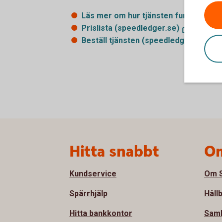
Läs mer om hur tjänsten fungerar
(s
Prislista
(speedledger.se)
Beställ tjänsten
(speedledger.se)
Sidfot
Hitta snabbt
Om
Kundservice
Om S
Spärrhjälp
Håll
Hitta bankkontor
Sam