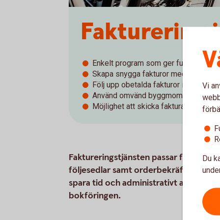
Fakturering
V
Enkelt program som ger full koll på al
Skapa snygga fakturor med er egna 
Följ upp obetalda fakturor i krav- oc
Vi an
Använd omvänd byggmoms, ROT - och
webbp
Möjlighet att skicka faktura
förbä
F
R
Faktureringstjänsten passar företag so
Du ka
följesedlar samt orderbekräftelser med
under
spara tid och administrativt arbete. Finn
bokföringen.