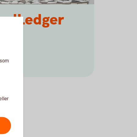
eedLedger
a som
eller