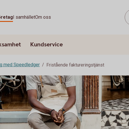
öretag
I samhället
Om oss
rksamhet
Kundservice
ng med Speedledger
Fristående faktureringstjänst