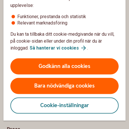
Sidfot
Hitta snabbt
upplevelse:
Kundservice
Funktioner, prestanda och statistik
Relevant marknadsföring
Spärrhjälp
Du kan ta tillbaka ditt cookie-medgivande när du vill,
Hitta bankkontor
på cookie-sidan eller under din profil när du är
inloggad.
Så hanterar vi
cookies
.
Bli kund
Priser, räntor och kurser
Godkänn alla cookies
Om oss
Bara nödvändiga cookies
Om Sörmlands Sparbank
Cookie-inställningar
Hållbarhet
Samhällsengagemang