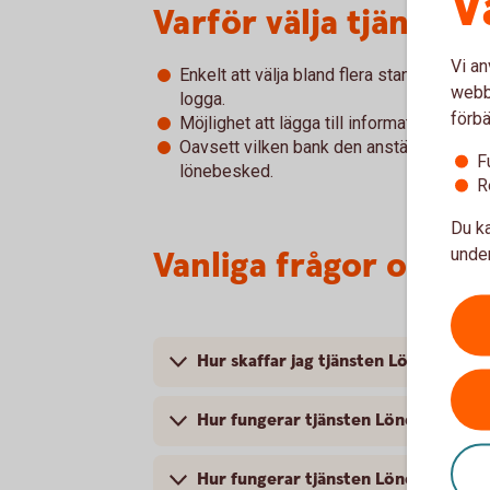
V
Varför välja tjänste
Vi an
Enkelt att välja bland flera standardmal
webbp
logga.
förbä
Möjlighet att lägga till information till mo
Oavsett vilken bank den anställde har sitt 
F
lönebesked.
R
Du ka
Vanliga frågor och s
under
Hur skaffar jag tjänsten Lönebesked
Hur fungerar tjänsten Lönebesked
Hur fungerar tjänsten Lönekopia (ark