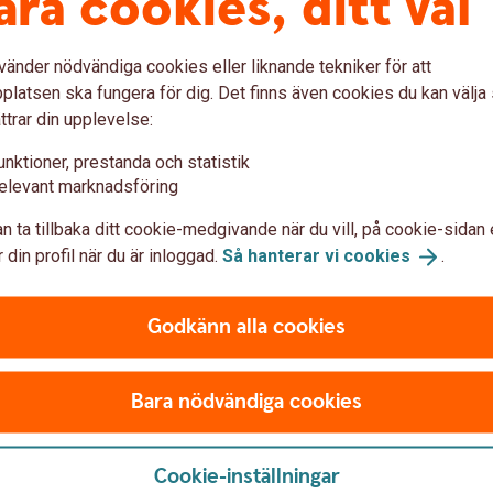
åra cookies, ditt val
n Lönebesked?
vänder nödvändiga cookies eller liknande tekniker för att
lar på Lönebesked som inkluderar företagets
latsen ska fungera för dig. Det finns även cookies du kan välj
ttrar din upplevelse:
ttagarna.
lönekonto så får den tillgång till sitt
unktioner, prestanda och statistik
elevant marknadsföring
n ta tillbaka ditt cookie-medgivande när du vill, på cookie-sidan 
var
 din profil när du är inloggad.
Så hanterar vi
cookies
.
Godkänn alla cookies
?
Bara nödvändiga cookies
Cookie-inställningar
iv)?