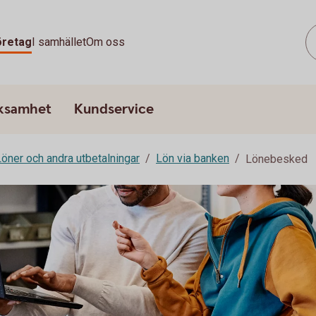
öretag
I samhället
Om oss
rksamhet
Kundservice
Löner och andra utbetalningar
Lön via banken
Lönebesked