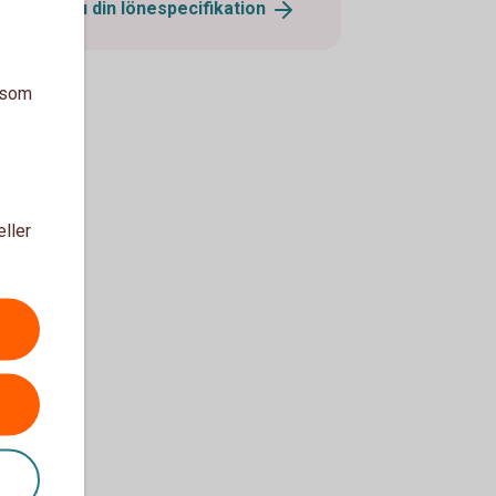
Så hittar du din
lönespecifikation
a som
eller