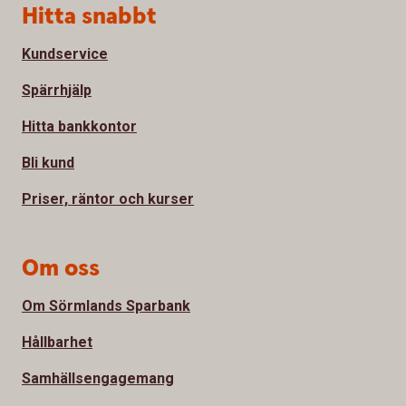
Sidfot
Hitta snabbt
Kundservice
Spärrhjälp
Hitta bankkontor
Bli kund
Priser, räntor och kurser
Om oss
Om Sörmlands Sparbank
Hållbarhet
Samhällsengagemang