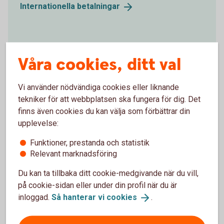
Internationella
betalningar
Ta emot e-faktura
Våra cookies, ditt val
Tar ditt företag emot många leverantörsfakturor? Ta
hjälp av banken för att ta emot fakturorna
Vi använder nödvändiga cookies eller liknande
elektroniskt.
tekniker för att webbplatsen ska fungera för dig. Det
finns även cookies du kan välja som förbättrar din
Ta emot e-fakturor i
affärssystem
upplevelse:
Funktioner, prestanda och statistik
Relevant marknadsföring
ISO20022
Du kan ta tillbaka ditt cookie-medgivande när du vill,
Vi erbjuder möjlighet att ta emot betalningsuppdrag
på cookie-sidan eller under din profil när du är
och leverera information till våra kunder för flera
inloggad.
Så hanterar vi
cookies
.
olika tjänster.