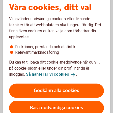
Våra cookies, ditt val
Vi använder nödvändiga cookies eller liknande
tekniker för att webbplatsen ska fungera för dig. Det
Hantera er ekonomi på ett
finns även cookies du kan välja som förbättrar din
enkelt,
snabbt
och
säkert
upplevelse:
sätt med bankintegration.
Funktioner, prestanda och statistik
Relevant marknadsföring
Du kan ta tillbaka ditt cookie-medgivande när du vill,
på cookie-sidan eller under din profil när du är
inloggad.
Så hanterar vi
cookies
.
Godkänn alla cookies
Real
Bara nödvändiga cookies