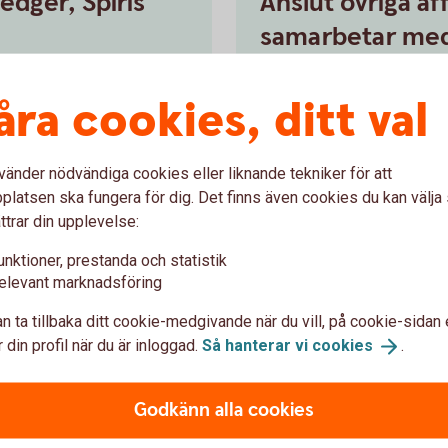
edger, Spiris
Anslut övriga a
samarbetar me
kelt i internetbanken.
Kontakta ert bankkontor för 
åra cookies, ditt val
er själva anslutningen.
affärssystem.
ill
oss
Ring 0771-350
vänder nödvändiga cookies eller liknande tekniker för att
latsen ska fungera för dig. Det finns även cookies du kan välj
ttrar din upplevelse:
unktioner, prestanda och statistik
elevant marknadsföring
u först godkänna cookies för Funktioner, prestanda och statistik.
n ta tillbaka ditt cookie-medgivande när du vill, på cookie-sidan 
 din profil när du är inloggad.
Så hanterar vi
cookies
.
Godkänn alla cookies