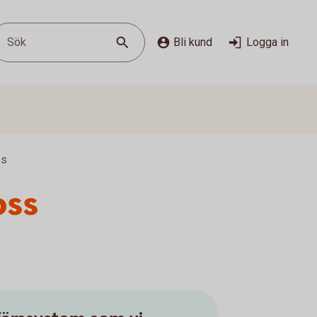
Sök
Bli kund
Logga in
ss
oss