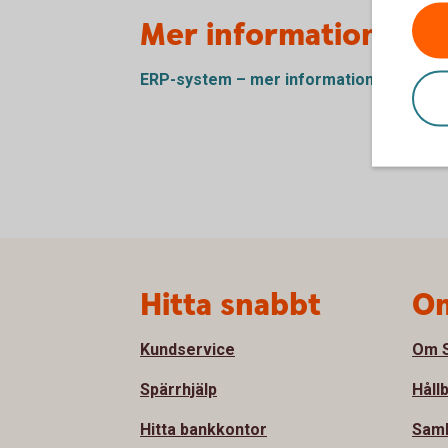
Mer information
ERP-system – mer
information
Sidfot
Hitta snabbt
Om
Kundservice
Om S
Spärrhjälp
Håll
Hitta bankkontor
Sam