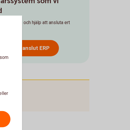
ffärssystem som vi
d
rådgivning och hjälp att ansluta ert
 350 och anslut ERP
a som
eller