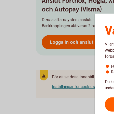
Anslut Fortnox, Hogia, Xl
och Autopay (Visma)
Dessa affärssystem ansluter ni själva en
V
Bankkopplingen aktiveras 2 bankdagar eft
Logga in och anslut ert ERP t
Vi an
webbp
förbä
F
R
För att se detta innehåll behöver d
Du ka
Inställningar för cookies
under