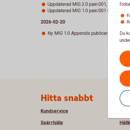
förbä
Uppdaterad MIG 2.0 pain.001, pain.002,
Uppdaterad MIG 1.0 pain.001 exempelfile
F
R
2026-02-20
Du ka
Ny MIG 1.0 Appendix publicerad
under
Sidfot
Hitta snabbt
Om
Kundservice
Om S
Spärrhjälp
Håll