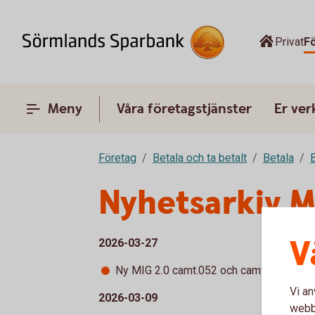
Privat
F
Meny
Våra företagstjänster
Er ve
Företag
Betala och ta betalt
Betala
B
Nyhetsarkiv 
V
2026-03-27
Ny MIG 2.0 camt.052 och camt.053 publi
Vi an
2026-03-09
webbp