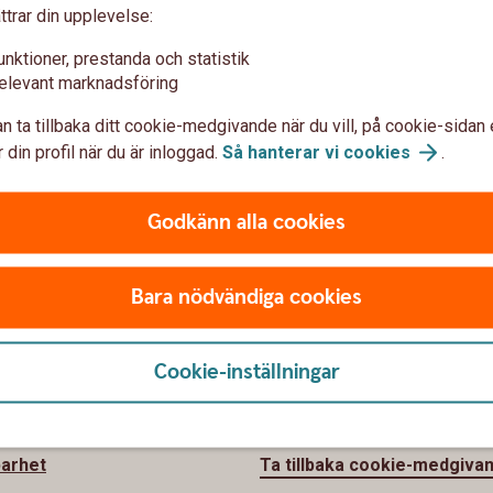
ttrar din upplevelse:
 camt.054D och Appendix publicerad
r publicerad
unktioner, prestanda och statistik
elevant marknadsföring
n ta tillbaka ditt cookie-medgivande när du vill, på cookie-sidan 
 din profil när du är inloggad.
Så hanterar vi
cookies
.
Godkänn alla cookies
Bara nödvändiga cookies
 oss
Säkerhet och
Cookie-inställningar
integritet
örmlands Sparbank
barhet
Ta tillbaka cookie-medgiva