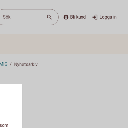
Sök
Bli kund
Logga in
MIG
Nyhetsarkiv
a som