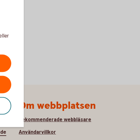
eller
Om webbplatsen
Rekommenderade webbläsare
nde
Användarvillkor