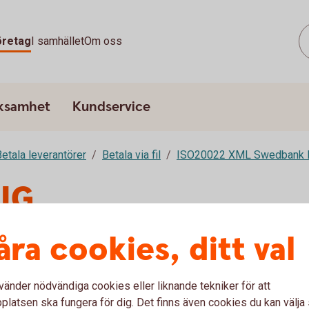
öretag
I samhället
Om oss
rksamhet
Kundservice
etala leverantörer
Betala via fil
ISO20022 XML Swedbank 
MIG
åra cookies, ditt val
cerad
vänder nödvändiga cookies eller liknande tekniker för att
latsen ska fungera för dig. Det finns även cookies du kan välj