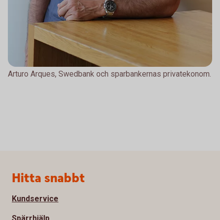
Arturo Arques, Swedbank och sparbankernas privatekonom.
Sidfot
Hitta snabbt
Kundservice
Spärrhjälp