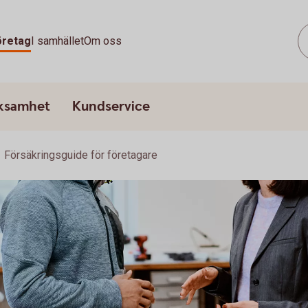
öretag
I samhället
Om oss
rksamhet
Kundservice
Försäkringsguide för företagare