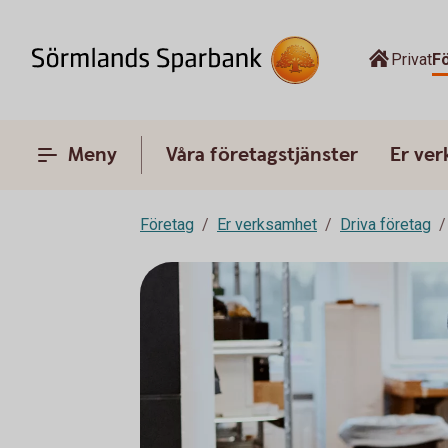
Privat
F
Meny
Våra företagstjänster
Er ve
Företag
Er verksamhet
Driva företag