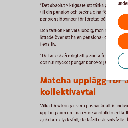
under
”Det absolut viktigaste att tänka på för dig 
till din pension och teckna dina försäkringar
pensionslösningar för företag på Swedbank
Den tanken kan vara jobbig, men när jobbet v
lättade över att ha en pensions- och trygghe
i ens liv.
”Det är också roligt att planera för framtiden:
och hur mycket pengar behöver jag”, säger 
Matcha upplägg för 
kollektivavtal
Vilka försäkringar som passar är alltid indivi
upplägg som om man vore anställd med kollek
sjukdom, olycksfall, dödsfall och självfallet