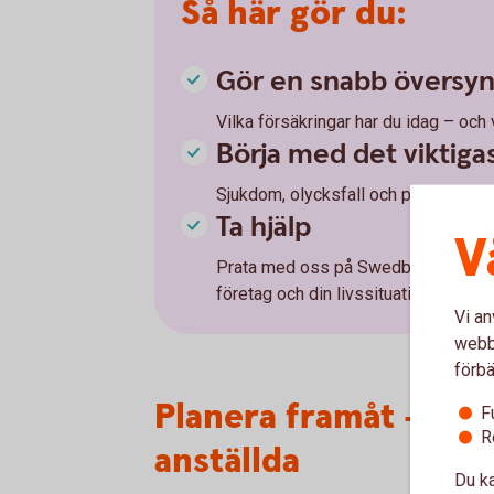
Så här gör du:
Gör en snabb översy
Vilka försäkringar har du idag – och
Börja med det viktiga
Sjukdom, olycksfall och pension är e
Ta hjälp
V
Prata med oss på Swedbank – vi hjälp
företag och din livssituation.
Vi an
webbp
förbä
Planera framåt – för 
F
R
anställda
Du ka