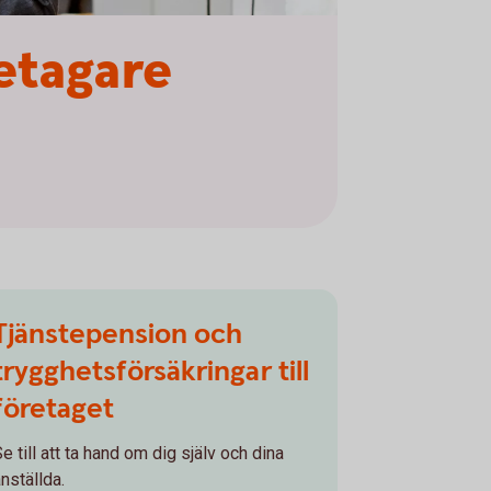
etagare
Tjänstepension och
trygghetsförsäkringar till
företaget
e till att ta hand om dig själv och dina
nställda.