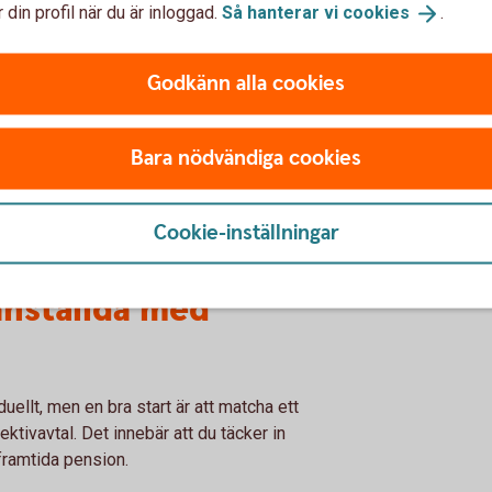
 din profil när du är inloggad.
Så hanterar vi
cookies
.
som företagare är att du själv behöver spara
”, säger Jenny Pettersson, specialist på
.
Godkänn alla cookies
äl är gjort känner många företagare sig
tslösning på plats, vilket kan vara avgörande
Bara nödvändiga cookies
 Vad ska jag göra, när vill jag gå i pension
Cookie-inställningar
Jenny Pettersson.
anställda med
duellt, men en bra start är att matcha ett
tivavtal. Det innebär att du täcker in
 framtida pension.