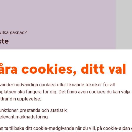
n
 vilka saknas?
ste
n bra grund.
åra cookies, ditt val
er dig att hitta ett upplägg som passar just ditt
vänder nödvändiga cookies eller liknande tekniker för att
latsen ska fungera för dig. Det finns även cookies du kan välj
ttrar din upplevelse:
dig själv, familjen och
unktioner, prestanda och statistik
elevant marknadsföring
n ta tillbaka ditt cookie-medgivande när du vill, på cookie-sidan 