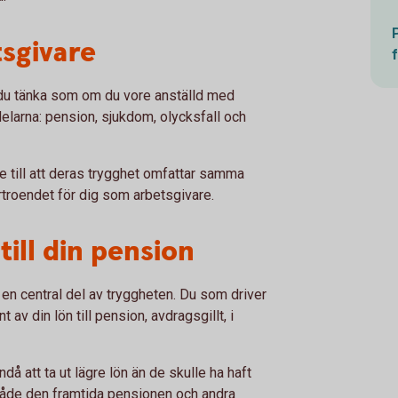
tsgivare
r du tänka som om du vore anställd med
 delarna: pension, sjukdom, olycksfall och
 till att deras trygghet omfattar samma
rtroendet för dig som arbetsgivare.
till din pension
n central del av tryggheten. Du som driver
 av din lön till pension, avdragsgillt, i
 att ta ut lägre lön än de skulle ha haft
både den framtida pensionen och andra