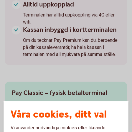
Alltid uppkopplad
Terminalen har alltid uppkoppling via 4G eller
wifi.
Kassan inbyggd i kortterminalen
Om du tecknar Pay Premium kan du, beroende
på din kassaleverantör, ha hela kassan i
terminalen med all mjukvara på samma ställe.
Pay Classic – fysisk betalterminal
Kortinlösen
Våra cookies, ditt val
Betalterminal
Visa, Mastercard, American Express och andra
vanliga kort
Vi använder nödvändiga cookies eller liknande