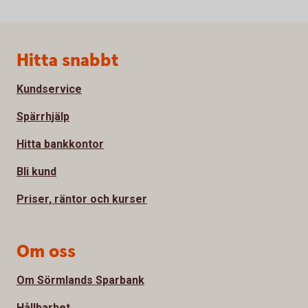
Sidfot
Hitta snabbt
Kundservice
Spärrhjälp
Hitta bankkontor
Bli kund
Priser, räntor och kurser
Om oss
Om Sörmlands Sparbank
Hållbarhet