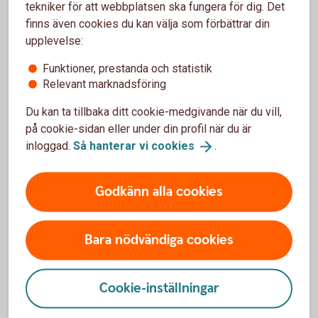
Apple Pay, Google Pay och Samsung Pay
tekniker för att webbplatsen ska fungera för dig. Det
24 timmars utbytesservice
finns även cookies du kan välja som förbättrar din
Support alla dagar
upplevelse:
36 månaders bindningstid (välj12 eller 24
månader mot en extra kostnad)
Funktioner, prestanda och statistik
Relevant marknadsföring
Från 199 kr/mån + 0,79 %/transaktion
Du kan ta tillbaka ditt cookie-medgivande när du vill,
Kortterminal och
betalterminal
på cookie-sidan eller under din profil när du är
inloggad.
Så hanterar vi
cookies
.
Godkänn alla cookies
Pay Trend – gör din telefon till
Bara nödvändiga cookies
betalterminal
Kortinlösen
Cookie-inställningar
Ta betalt på telefonen med app och SoftPOS-
licens