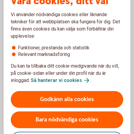
Våra cookies, ditt val
Vilka kort går att använda med Samsung Pay?
Vi använder nödvändiga cookies eller liknande
tekniker för att webbplatsen ska fungera för dig. Det
Är det säkert att betala med Samsung Pay?
finns även cookies du kan välja som förbättrar din
upplevelse:
Hur betalar jag med Samsung Pay?
Funktioner, prestanda och statistik
Relevant marknadsföring
Du kan ta tillbaka ditt cookie-medgivande när du vill,
Har du frågor om Samsung
på cookie-sidan eller under din profil när du är
inloggad.
Så hanterar vi
cookies
.
Pay?
Om du har frågor eller funderingar om hur Samsung
Godkänn alla cookies
Pay fungerar, vänd dig till Samsung för mer
information.
Bara nödvändiga cookies
www.samsung.com/se/
pay