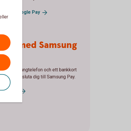
la med Google
Pay
eller
tala med Samsung
y
u en Samsungtelefon och ett bankkort
ess kan ansluta dig till Samsung Pay.
sung
Pay