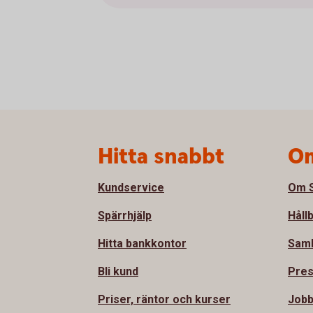
Sidfot
Hitta snabbt
Om
Kundservice
Om S
Spärrhjälp
Håll
Hitta bankkontor
Sam
Bli kund
Pre
Priser, räntor och kurser
Jobb