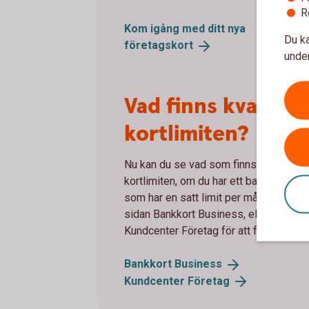
R
Kom igång med ditt nya
Du ka
företagskort
under
Vad finns kvar av
kortlimiten?
Nu kan du se vad som finns kvar av
kortlimiten, om du har ett bankkort Bu
som har en satt limit per månad. Läs 
sidan Bankkort Business, eller kontakt
Kundcenter Företag för att få hjälp.
Bankkort
Business
Kundcenter
Företag