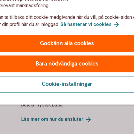
elevant marknadsföring
Använd ditt företagskort
säkert
Beta
n ta tillbaka ditt cookie-medgivande när du vill, på cookie-sidan 
 din profil när du är inloggad.
Så hanterar vi
cookies
.
Nu kan du ansluta
Be
Godkänn alla cookies
kortet till Fidesmo
Pa
Bara nödvändiga cookies
Pay
Har d
siness
Busin
Med Fidesmo Pay kan du enkelt ansluta ditt
Cookie-inställningar
mer på
bankkort Business till wearables, till
a
Sam
exempel en klocka, ring eller armband och
betala i fysisk butik.
Läs mer om hur du
ansluter