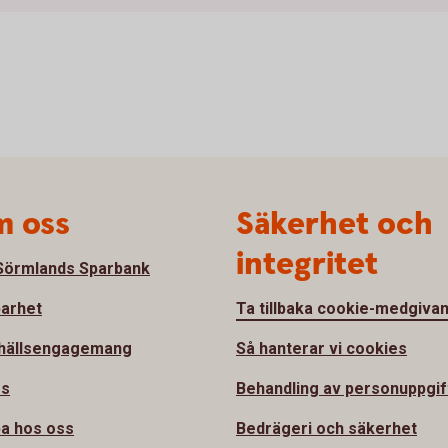
 oss
Säkerhet och
integritet
örmlands Sparbank
barhet
Ta tillbaka cookie-medgiva
hällsengagemang
Så hanterar vi cookies
ss
Behandling av personuppgif
a hos oss
Bedrägeri och säkerhet