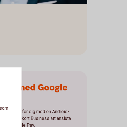
tala med Google
y
a som
r nu möjligt för dig med en Android-
on och bankkort Business att ansluta
ort till Google Pay.