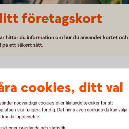
ditt företagskort
Här hittar du information om hur du använder kortet och
på ett säkert sätt.
åra cookies, ditt val
a
Använd företagets
Be
kort säkert
Pa
vänder nödvändiga cookies eller liknande tekniker för att
latsen ska fungera för dig. Det finns även cookies du kan välj
Att handla med kort är tryggt, förutsatt att
Det ä
ttrar din upplevelse:
öra
du hanterar företagets kort och koder på ett
telef
rt.
säkert sätt. Läs om vad du bör tänka på.
ditt k
unktioner, prestanda och statistik