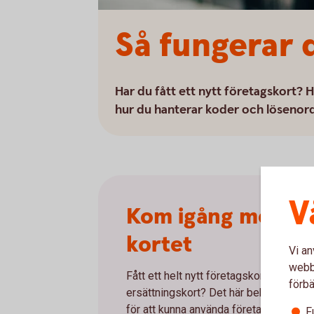
Så fungerar 
Har du fått ett nytt företagskort? 
hur du hanterar koder och lösenord 
V
Kom igång med ny
kortet
Vi an
webbp
Fått ett helt nytt företagskort eller ett
förbä
ersättningskort? Det här behöver du g
för att kunna använda företagets nya ko
F