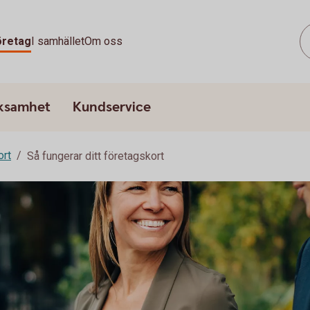
öretag
I samhället
Om oss
rksamhet
Kundservice
ort
Så fungerar ditt företagskort