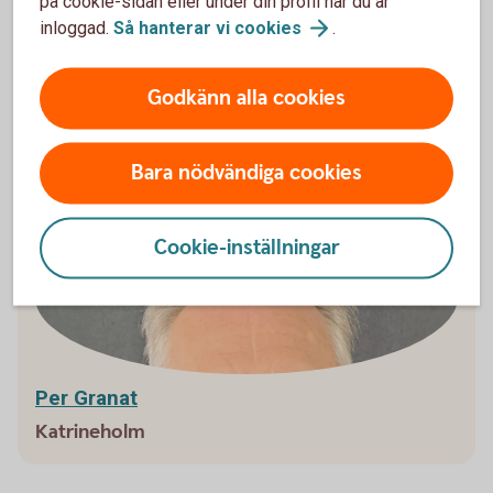
på cookie-sidan eller under din profil när du är
inloggad.
Så hanterar vi
cookies
.
Caxton Njuki
Godkänn alla cookies
Oxelösund
Bara nödvändiga cookies
Cookie-inställningar
Per Granat
Katrineholm