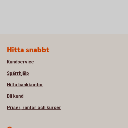
Sidfot
Hitta snabbt
Kundservice
Spärrhjälp
Hitta bankkontor
Bli kund
Priser, räntor och kurser