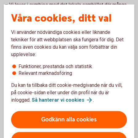
– Vi lever i symbios med det lokala samhället där många
aktörer är särskilt viktiga. Det gäller naturligtvis näringslivet
Våra cookies, ditt val
och våra företag men likväl också skola, vård och omsorg
och inte minst föreningslivet. Allt detta tillsammans ger vid
Vi använder nödvändiga cookies eller liknande
handen om våra orter är attraktiva att bo, leva och verka i för
tekniker för att webbplatsen ska fungera för dig. Det
såväl våra företag men även privatpersoner. Inom många av
finns även cookies du kan välja som förbättrar din
dessa områden kan banken göra skillnad och vara en
upplevelse:
positiv kraft för fortsatt utveckling.
Funktioner, prestanda och statistik
Urval av yrkeslivserfarenheter:
Relevant marknadsföring
Drygt 10 år inom SEB med olika ledande befattningar
Du kan ta tillbaka ditt cookie-medgivande när du vill,
såväl lokalt, regionalt och nationellt.
på cookie-sidan eller under din profil när du är
20 år som vd Sala Sparbank
inloggad.
Så hanterar vi
cookies
.
Urval av styrelseerfarenheter:
Godkänn alla cookies
Styrelseledamot Sala Sparbank
Styrelseledamot Sparbankernas Riksförbund
Styrelseledamot i olika näringslivsbolag i Sala och Heby