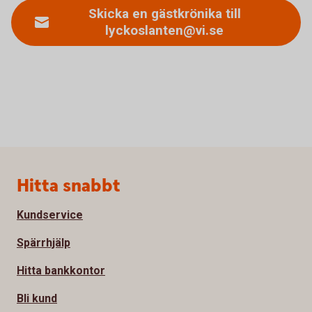
Skicka en gästkrönika till
lyckoslanten@vi.se
Sidfot
Hitta snabbt
Kundservice
Spärrhjälp
Hitta bankkontor
Bli kund