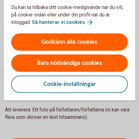
intressen och ”min/vår hälsning till Sveriges
Du kan ta tillbaka ditt cookie-medgivande när du vill,
mellanstadieelever”.
på cookie-sidan eller under din profil när du är
3. Lista med tre punkter:
Kopplade till ämnet. Det kan
inloggad.
Så hanterar vi
cookies
.
vara tips eller en topplista. Till exempel: Till krönika om att
vi inte ska slänga så mycket mat – 3 sätt att bli
Godkänn alla cookies
(kli)matsmart. Till krönika om att vara kär i sin idol – 3 bästa
låtarna med xxx. Roligast är om tipsen inte är för lika
varandra.
Bara nödvändiga cookies
Att leverera: 3 tips eller liknande, med max två meningar
på varje tips.
Cookie-inställningar
4. Foto:
Färgbild på skribenten/skribenterna. Närbild eller i
halvfigur. Bilden måste vara på mer än 1 MB.
Att leverera: Ett foto på författaren/författarna (ni kan vara
flera som skriver en text tillsammans).