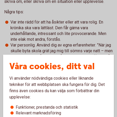
skriva om, eller skriva om en situation eller upplevelse.
Några tips:
Var inte rädd för att ha åsikter eller att vara rolig. En
krönika ska vara lättläst. Den får gärna vara
underhållande, intressant och lite provocerande. Men
inte elak mot andra, förstås.
Var personlig. Använd dig av egna erfarenheter. ”När jag
skulle byta skola grät jag mig till sömns varje natt – men
det blev bra ändå!” eller ”Igår när jag gick till affären såg
jag en tiggare. Synen gjorde mig så ...”
Våra cookies, ditt val
VIKTIGT: En krönika är ingen faktatext. Skolarbetet om
vikingatiden kan inte vara en krönika.
Vi använder nödvändiga cookies eller liknande
Att leverera: Text på cirka 1500 tecken, inklusive blanksteg.
tekniker för att webbplatsen ska fungera för dig. Det
finns även cookies du kan välja som förbättrar din
2. Faktaruta om skribenten:
Vi vill veta lite mer om
upplevelse:
avsändaren bakom texten.
Funktioner, prestanda och statistik
Att leverera: Faktaruta som innehåller namn, ålder, skola,
Relevant marknadsföring