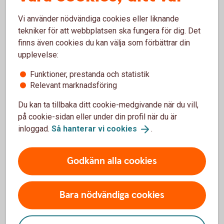
Från spargris till Swish - 100 år
Vi använder nödvändiga cookies eller liknande
med Lyckoslanten
tekniker för att webbplatsen ska fungera för dig. Det
finns även cookies du kan välja som förbättrar din
Välkommen att besöka jubileumsutställningen som handlar
upplevelse:
om barn och pengar. Den öppnar 21 februari och kan ses på
plats eller digitalt.
Funktioner, prestanda och statistik
Relevant marknadsföring
Tumba
bruksmuseum
Du kan ta tillbaka ditt cookie-medgivande när du vill,
på cookie-sidan eller under din profil när du är
inloggad.
Så hanterar vi
cookies
.
Godkänn alla cookies
Bara nödvändiga cookies