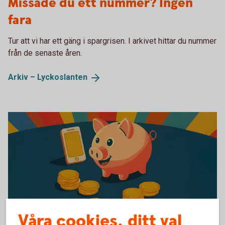
Missade du ett nummer? Ingen
fara
Tur att vi har ett gäng i spargrisen. I arkivet hittar du nummer
från de senaste åren.
Arkiv –
Lyckoslanten
Våra cookies, ditt val
Tumba bruksmuseum Lyckoslanten