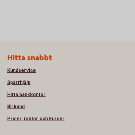
Sidfot
Hitta snabbt
Kundservice
Spärrhjälp
Hitta bankkontor
Bli kund
Priser, räntor och kurser