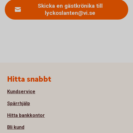
Skicka en gästkrönika till
lyckoslanten@vi.se
Sidfot
Hitta snabbt
Kundservice
Spärrhjälp
Hitta bankkontor
Bli kund