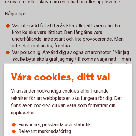
skriva om, eller skriva om en situation eller upplevelse.
Några tips:
Var inte rädd för att ha åsikter eller att vara rolig. En
krönika ska vara lättläst. Den får gärna vara
underhållande, intressant och lite provocerande. Men
inte elak mot andra, förstås.
Var personlig. Använd dig av egna erfarenheter. ”När jag
skulle byta skola grät jag mig till sömns varje natt – men
det blev bra ändå!” eller ”Igår när jag gick till affären såg
jag en tiggare. Synen gjorde mig så ...”
Våra cookies, ditt val
VIKTIGT: En krönika är ingen faktatext. Skolarbetet om
vikingatiden kan inte vara en krönika.
Vi använder nödvändiga cookies eller liknande
Att leverera: Text på cirka 1500 tecken, inklusive blanksteg.
tekniker för att webbplatsen ska fungera för dig. Det
finns även cookies du kan välja som förbättrar din
2. Faktaruta om skribenten:
Vi vill veta lite mer om
upplevelse:
avsändaren bakom texten.
Funktioner, prestanda och statistik
Att leverera: Faktaruta som innehåller namn, ålder, skola,
Relevant marknadsföring