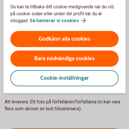
intressen och ”min/vår hälsning till Sveriges
Du kan ta tillbaka ditt cookie-medgivande när du vill,
mellanstadieelever”.
på cookie-sidan eller under din profil när du är
3. Lista med tre punkter:
Kopplade till ämnet. Det kan
inloggad.
Så hanterar vi
cookies
.
vara tips eller en topplista. Till exempel: Till krönika om att
vi inte ska slänga så mycket mat – 3 sätt att bli
Godkänn alla cookies
(kli)matsmart. Till krönika om att vara kär i sin idol – 3 bästa
låtarna med xxx. Roligast är om tipsen inte är för lika
varandra.
Bara nödvändiga cookies
Att leverera: 3 tips eller liknande, med max två meningar
på varje tips.
Cookie-inställningar
4. Foto:
Färgbild på skribenten/skribenterna. Närbild eller i
halvfigur. Bilden måste vara på mer än 1 MB.
Att leverera: Ett foto på författaren/författarna (ni kan vara
flera som skriver en text tillsammans).