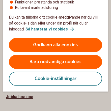
Funktioner, prestanda och statistik
Relevant marknadsföring
Hitta bankkontor
Du kan ta tillbaka ditt cookie-medgivande när du vill,
Bli kund
på cookie-sidan eller under din profil när du är
Priser, räntor och kurser
inloggad.
Så hanterar vi
cookies
.
Godkänn alla cookies
Om oss
Om Sörmlands Sparbank
Bara nödvändiga cookies
Hållbarhet
Samhällsengagemang
Cookie-inställningar
Press
Jobba hos oss