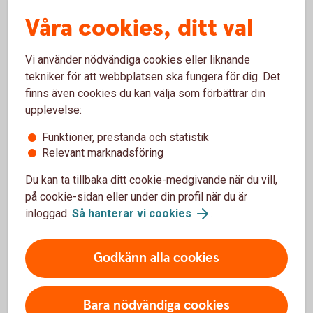
Föreningssparbanken, bankchef Falköping
Våra cookies, ditt val
Övrig väsentlig arbetslivserfarenhet
Vi använder nödvändiga cookies eller liknande
Humlegården Fastigheter AB, styrelseledamot
tekniker för att webbplatsen ska fungera för dig. Det
Skaraborgs Invest AB, styrelseledamot
finns även cookies du kan välja som förbättrar din
Älvsborgs Larmcentral AB, styrelseordförande
upplevelse:
Funktioner, prestanda och statistik
Pågående uppdrag
Relevant marknadsföring
Ordförande Sörmlands Sparbank AB
Du kan ta tillbaka ditt cookie-medgivande när du vill,
Sparbankernas Ägareförening, styrelseledamot
på cookie-sidan eller under din profil när du är
Indecap AB, styrelseledamot
inloggad.
Så hanterar vi cookies
.
Svealand Risk- och Compliance, styrelseledamot
Östsvenska Handelskammaren, styrelseledamot
Godkänn alla cookies
Östsvenska Handelskammaren Service AB
Ledamotens oberoende
Bara nödvändiga cookies