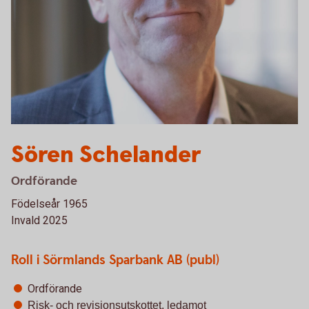
Sören Schelander
Ordförande
Födelseår 1965
Invald 2025
Roll i Sörmlands Sparbank AB (publ)
Ordförande
Risk- och revisionsutskottet, ledamot