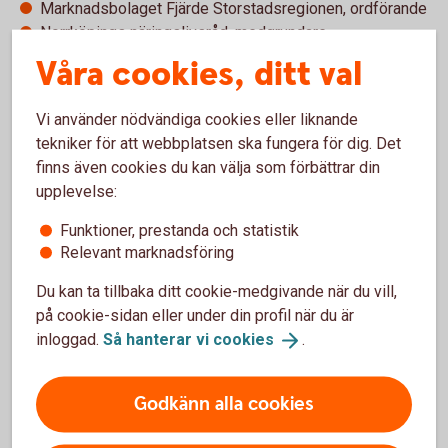
Marknadsbolaget Fjärde Storstadsregionen, ordförande
Norrköpings näringslivsråd, medgrundare
Våra cookies, ditt val
Pågående uppdrag
Vi använder nödvändiga cookies eller liknande
Fastighets AB L E Lundberg, styrelseledamot
tekniker för att webbplatsen ska fungera för dig. Det
Prytzbacken AB, styrelseledamot
finns även cookies du kan välja som förbättrar din
Whass Fastigheter, styrelseledamot
upplevelse:
Fastigheten Krokeks-Hult AB, styrelseledamot
Reliwe AB, styrelsesuppleant
Funktioner, prestanda och statistik
Whass Fastighet Krokek AB, styrelseledamot
Relevant marknadsföring
Whass Fastighet Teglet AB, styrelseledamot
Du kan ta tillbaka ditt cookie-medgivande när du vill,
Whass Förvaltning AB, styrelsesuppleant
på cookie-sidan eller under din profil när du är
Whass Fastighet Ankarstocken AB, Whass Holding 2
inloggad.
Så hanterar vi
cookies
.
AB, Whass Holding AB, Whass Projekt 10 AB, Whass
Projekt 20 AB, Whass Projektpartner AB och Whass
Utveckling AB, styrelseledamot
Godkänn alla cookies
Lilla Kalvö Samfällighetsförening, styrelseledamot,
ordförande