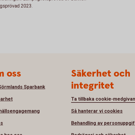
ngsprövad 2023.
 oss
Säkerhet och
integritet
örmlands Sparbank
barhet
Ta tillbaka cookie-medgiva
hällsengagemang
Så hanterar vi cookies
ss
Behandling av personuppgif