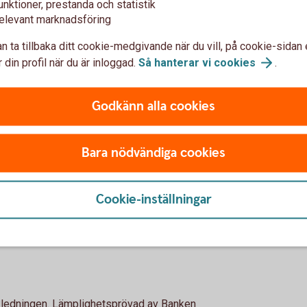
unktioner, prestanda och statistik
ktör
elevant marknadsföring
 styrelseledamot
n ta tillbaka ditt cookie-medgivande när du vill, på cookie-sidan 
 din profil när du är inloggad.
Så hanterar vi
cookies
.
enhet
 verkställande direktör
Godkänn alla cookies
Bara nödvändiga cookies
Cookie-inställningar
damot
amot
nkledningen. Lämplighetsprövad av Banken