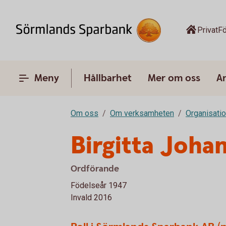
Privat
Fö
Meny
Hållbarhet
Mer om oss
A
Om oss
Om verksamheten
Organisati
Birgitta Joh
Ordförande
Födelseår 1947
Invald 2016