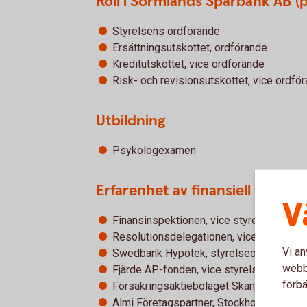
Roll i Sörmlands Sparbank AB (p
Styrelsens ordförande
Ersättningsutskottet, ordförande
Kreditutskottet, vice ordförande
Risk- och revisionsutskottet, vice ordfö
Utbildning
Psykologexamen
Erfarenhet av finansiell verks
V
Finansinspektionen, vice styrelseordför
Resolutionsdelegationen, vice styrelse
Vi an
Swedbank Hypotek, styrelseordförande
webbp
Fjärde AP-fonden, vice styrelseordföran
förbä
Försäkringsaktiebolaget Skandia, styre
Almi Företagspartner, Stockholm Söderm