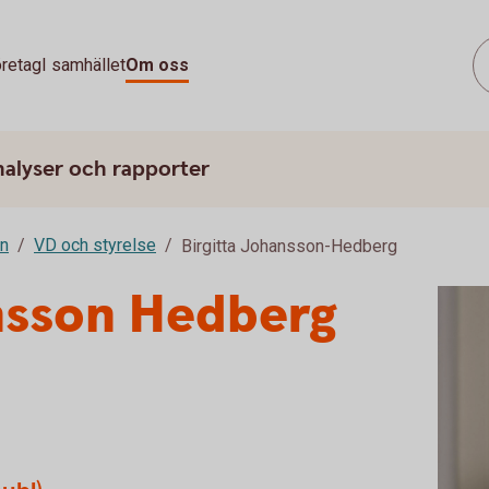
retag
I samhället
Om oss
nalyser och rapporter
on
VD och styrelse
Birgitta Johansson-Hedberg
ansson Hedberg