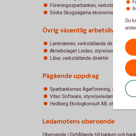
F
Föreningssparbanken, verkställande dire
R
Södra Skogsägarna ekonomisk förening,
Du ka
under
Övrig väsentlig arbetslivserfar
Lantmännen, verkställande direktör Liber,
Aktiebolaget Lindex, styrelseordförande
Liber, verkställande direktör
Pågående uppdrag
Sparbankernas Ägarförening, styrelsele
Vitec Software, styrelseledamot
Hedberg Ekologkonsult AB, styrelseled
Ledamotens oberoende
Oberoende i förhållande till banken och ba