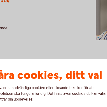
ubl)
rande
amhet
åra cookies, ditt val
ande
ordförande
vänder nödvändiga cookies eller liknande tekniker för att
latsen ska fungera för dig. Det finns även cookies du kan välj
de
ttrar din upplevelse:
lseledamot
anland, styrelseordförande