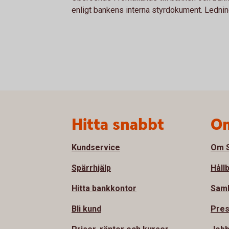
enligt bankens interna styrdokument. Ledni
Sidfot
Hitta snabbt
Om
Kundservice
Om S
Spärrhjälp
Håll
Hitta bankkontor
Sam
Bli kund
Pre