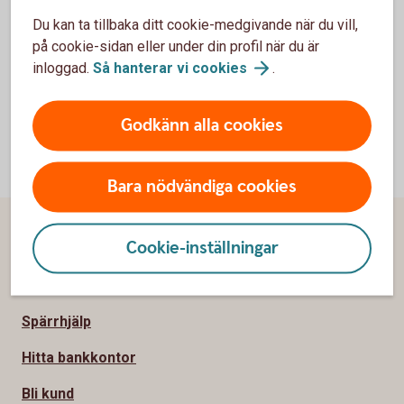
Du kan ta tillbaka ditt cookie-medgivande när du vill,
Avser svenska och nordiska aktier.
Tillbaka
1
på cookie-sidan eller under din profil när du är
inloggad.
Så hanterar vi
cookies
.
Godkänn alla cookies
Bara nödvändiga cookies
Sidfot
Hitta snabbt
Cookie-inställningar
Kundservice
Spärrhjälp
Hitta bankkontor
Bli kund