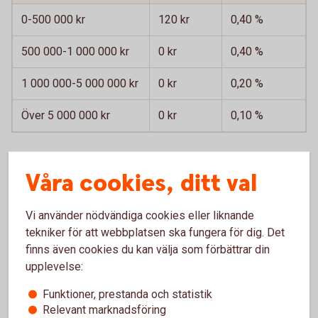
0-500 000 kr
120 kr
0,40 %
500 000-1 000 000 kr
0 kr
0,40 %
1 000 000-5 000 000 kr
0 kr
0,20 %
Över 5 000 000 kr
0 kr
0,10 %
Våra cookies, ditt val
Förvaltningsavgift för valda fonder tillkommer.
Courtage
1
om 0,09 procent via internetbanken och 0,50
Vi använder nödvändiga cookies eller liknande
procent på bankkontor eller via Kundcenter.
tekniker för att webbplatsen ska fungera för dig. Det
finns även cookies du kan välja som förbättrar din
Ingen försäkringsavgift för innehav överstigande 500 000
upplevelse:
kr i följande utvalda fondportföljer.
Swedbank Roburs Private Banking-portföljer
Funktioner, prestanda och statistik
Indecap Fondguide Bas och Offensiv (Sparbankerna)
Relevant marknadsföring