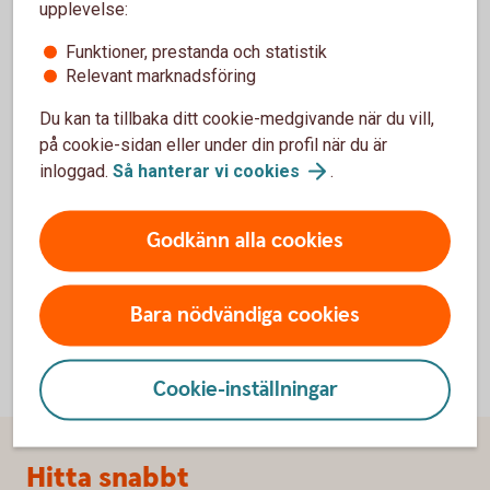
upplevelse:
Vanliga frågor och svar
Funktioner, prestanda och statistik
Relevant marknadsföring
Kan köparen få tillgång till godset innan
betalning?
Du kan ta tillbaka ditt cookie-medgivande när du vill,
på cookie-sidan eller under din profil när du är
inloggad.
Så hanterar vi
cookies
.
Vilka dokument ska jag skicka till banken?
När får jag betalt under ett exportinkasso?
Godkänn alla cookies
Bara nödvändiga cookies
Cookie-inställningar
Sidfot
Hitta snabbt