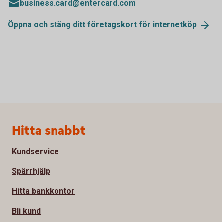
business.card@entercard.com
Öppna och stäng ditt företagskort för
internetköp
Sidfot
Hitta snabbt
Kundservice
Spärrhjälp
Hitta bankkontor
Bli kund