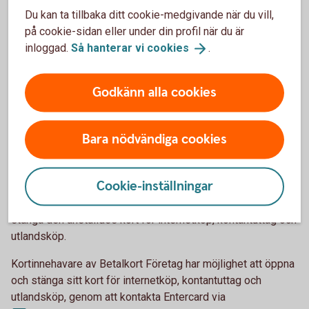
behöver kortet först aktiveras. Om företaget har
Du kan ta tillbaka ditt cookie-medgivande när du vill,
internetbank görs det där, annars via en första transaktion i
på cookie-sidan eller under din profil när du är
butik eller i någon av bankomats automater.
inloggad.
Så hanterar vi
cookies
.
Skulle ni inte vilja ha företagskortet öppet för internetköp
kan en behörig användare gå in och ändra det i
Godkänn alla cookies
internetbanken för företag.
Betalkort företag
Bara nödvändiga cookies
När du får ditt kort är det öppet för internetköp.
Cookie-inställningar
Behörig kontaktperson/firmatecknare kontaktar Entercard
via business.card@entercard.com för att både öppna eller
stänga den anställdes kort för internetköp, kontantuttag och
utlandsköp.
Kortinnehavare av Betalkort Företag har möjlighet att öppna
och stänga sitt kort för internetköp, kontantuttag och
utlandsköp, genom att kontakta Entercard via