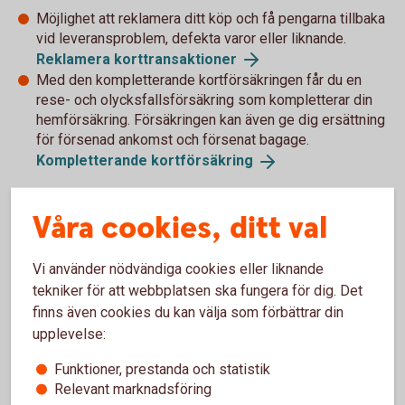
Möjlighet att reklamera ditt köp och få pengarna tillbaka
vid leveransproblem, defekta varor eller liknande.
Reklamera
korttransaktioner
Med den kompletterande kortförsäkringen får du en
rese- och olycksfallsförsäkring som kompletterar din
hemförsäkring. Försäkringen kan även ge dig ersättning
för försenad ankomst och försenat bagage.
Kompletterande
kortförsäkring
Våra cookies, ditt val
Måste jag göra något för att kunna
Vi använder nödvändiga cookies eller liknande
handla med mitt kort på nätet?
tekniker för att webbplatsen ska fungera för dig. Det
finns även cookies du kan välja som förbättrar din
Bankkort Business
upplevelse:
Funktioner, prestanda och statistik
Nya företagskort distribueras med internetköp påslaget.
Relevant marknadsföring
För att kortinnehavaren ska kunna använda sitt kort på nätet