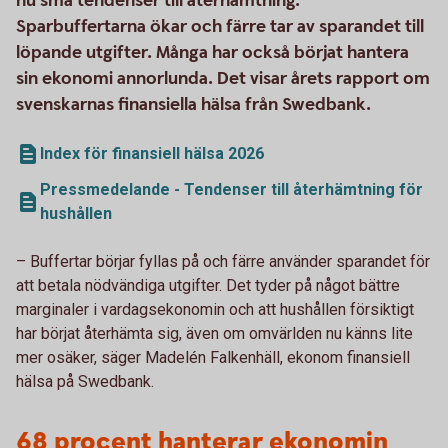
nu små tendenser till återhämtning.
Sparbuffertarna ökar och färre tar av sparandet till
löpande utgifter. Många har också börjat hantera
sin ekonomi annorlunda. Det visar årets rapport om
svenskarnas finansiella hälsa från Swedbank.
Index för finansiell hälsa 2026
Pressmedelande - Tendenser till återhämtning för
hushållen
– Buffertar börjar fyllas på och färre använder sparandet för
att betala nödvändiga utgifter. Det tyder på något bättre
marginaler i vardagsekonomin och att hushållen försiktigt
har börjat återhämta sig, även om omvärlden nu känns lite
mer osäker, säger Madelén Falkenhäll, ekonom finansiell
hälsa på Swedbank.
68 procent hanterar ekonomin