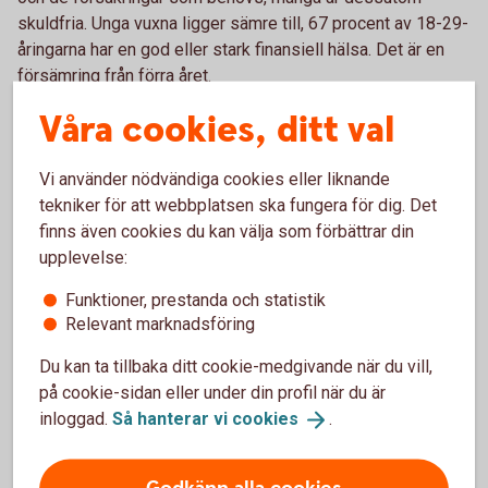
skuldfria. Unga vuxna ligger sämre till, 67 procent av 18-29-
åringarna har en god eller stark finansiell hälsa. Det är en
försämring från förra året.
Våra cookies, ditt val
– Att bygga upp sin privatekonomi kan ta tid, så att äldre har
bättre finansiell hälsa är inte konstigt. Det som oroar är att
de yngre backar. De äldre mår också bättre. Med en sund
Vi använder nödvändiga cookies eller liknande
ekonomi minskar oron och man får bättre förutsättningar att
tekniker för att webbplatsen ska fungera för dig. Det
påverka hur man lever sitt liv, säger Madelén Falkenhäll.
finns även cookies du kan välja som förbättrar din
upplevelse:
Index för finansiell hälsa mäter årligen svenskarnas balans
mellan inkomster och utgifter, sparande, förmåga att
Funktioner, prestanda och statistik
hantera skulder, koll på försäkringar samt ekonomisk
Relevant marknadsföring
kunskap.
Du kan ta tillbaka ditt cookie-medgivande när du vill,
Läs mer i bifogad rapport eller besök
på cookie-sidan eller under din profil när du är
swedbank.se/
privatekonomi
.
inloggad.
Så hanterar vi
cookies
.
Kontakt