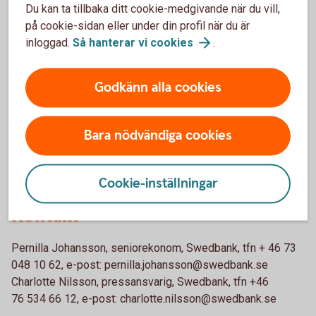
Du kan ta tillbaka ditt cookie-medgivande när du vill,
kraftigt till den totala sysselsättningstillväxten i dessa
på cookie-sidan eller under din profil när du är
regioner.
inloggad.
Så hanterar vi
cookies
.
– I arbetsmarknadsregionerna Örnsköldsvik, Karlskrona och
Örebro, den senare med Karlskoga i spetsen, har
Godkänn alla cookies
försvarssektorn stått för 50 procent eller mer av
sysselsättningsuppgången sedan 2021, säger Pernilla
Johansson.
Bara nödvändiga cookies
För rapporten i sin helhet, se bilaga eller besök,
www.swedbank.se/sru.
Cookie-inställningar
Kontakt
Pernilla Johansson, seniorekonom, Swedbank, tfn + 46 73
048 10 62, e-post: pernilla.johansson@swedbank.se
Charlotte Nilsson, pressansvarig, Swedbank, tfn +46
76 534 66 12, e-post: charlotte.nilsson@swedbank.se