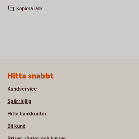
Kopiera länk
Sidfot
Hitta snabbt
Kundservice
Spärrhjälp
Hitta bankkontor
Bli kund
Priser, räntor och kurser