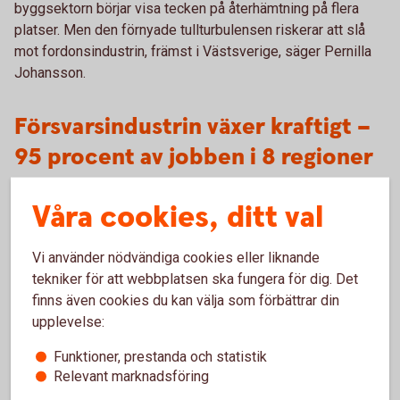
byggsektorn börjar visa tecken på återhämtning på flera
platser. Men den förnyade tullturbulensen riskerar att slå
mot fordonsindustrin, främst i Västsverige, säger Pernilla
Johansson.
Försvarsindustrin växer kraftigt –
95 procent av jobben i 8 regioner
Sedan slutet av 2021 har sysselsättningen inom
Våra cookies, ditt val
försvarsindustrin i Sverige ökat med nästan 40 procent till
strax över 20 000 sysselsatta. Men jobben är starkt
Vi använder nödvändiga cookies eller liknande
geografiskt koncentrerade.
tekniker för att webbplatsen ska fungera för dig. Det
– Hela 95 procent av sysselsatta i försvarsindustrin finns i
finns även cookies du kan välja som förbättrar din
endast 8 av landets 66 arbetsmarknadsregioner, säger
upplevelse:
Pernilla Johansson.
Funktioner, prestanda och statistik
Relevant marknadsföring
Det är tydligt att försvarssektorn, som även inkluderar
offentliga försvarsrelaterade verksamheter, har bidragit