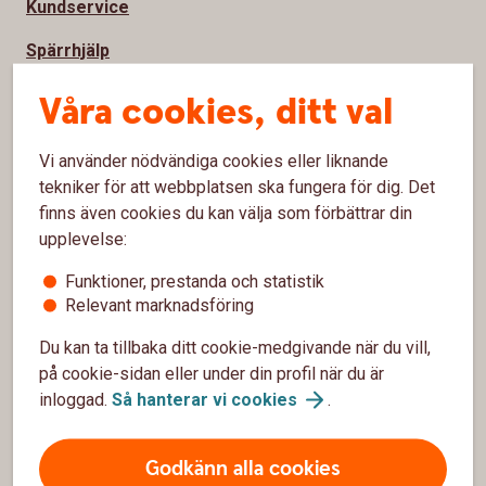
Kundservice
Spärrhjälp
Hitta bankkontor
Våra cookies, ditt val
Bli kund
Vi använder nödvändiga cookies eller liknande
Priser, räntor och kurser
tekniker för att webbplatsen ska fungera för dig. Det
finns även cookies du kan välja som förbättrar din
upplevelse:
Om oss
Funktioner, prestanda och statistik
Relevant marknadsföring
Om Sörmlands Sparbank
Du kan ta tillbaka ditt cookie-medgivande när du vill,
Hållbarhet
på cookie-sidan eller under din profil när du är
Samhällsengagemang
inloggad.
Så hanterar vi
cookies
.
Press
Godkänn alla cookies
Jobba hos oss