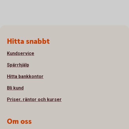
Sidfot
Hitta snabbt
Kundservice
Spärrhjälp
Hitta bankkontor
Bli kund
Priser, räntor och kurser
Om oss