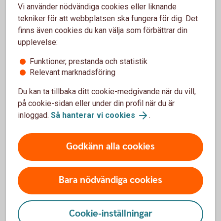
Protokoll sparbanksstämma 2020
Vi använder nödvändiga cookies eller liknande
tekniker för att webbplatsen ska fungera för dig. Det
Årsredovisning 2019
finns även cookies du kan välja som förbättrar din
upplevelse:
Hållbarhetsrapport 2019
Funktioner, prestanda och statistik
Relevant marknadsföring
Sparbanksstämma 2019
Du kan ta tillbaka ditt cookie-medgivande när du vill,
på cookie-sidan eller under din profil när du är
Kallelse
inloggad.
Så hanterar vi cookies
.
Slutprotokoll valberedningen
Godkänn alla cookies
Instruktion för huvudmän
Förslag till beslut
Bara nödvändiga cookies
Årsredovisning 2018
Cookie-inställningar
Hållbarhetsrapport 2018