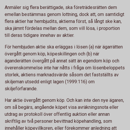
Anmäler sig flera berättigade, ska företrädesrätten dem
emellan bestämmas genom lottning, dock att, om samtidigt
flera aktier har hembjudits, aktierna först, så långt ske kan,
ska jämnt fördelas mellan dem, som vill lösa, i proportion
till deras tidigare innehav av aktier.
För hembjuden aktie ska erläggas i lösen (a) när ägarrätten
övergått genom köp, köpeskillingen och (b) när
äganderätten övergått på annat sätt än egendom köp och
överenskommelse inte har nåtts i fråga om lösenbeloppets
storlek, aktiens marknadsvärde såsom det fastställts av
skiljeman utsedd enligt lagen (1999:116) om
skiljeförfarande.
Har aktie övergått genom köp. Och kan inte den nye ägaren,
om så begärs, angående köpet visa avräkningsnota eller
utdrag av protokoll över offentlig auktion eller annan
skriftlig av två personer bevittnad köpehandling, som
innehåller köpevillkoren, eller förekommer anledning att