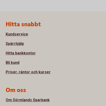
Sidfot
Hitta snabbt
Kundservice
Spärrhjälp
Hitta bankkontor
Bli kund
Priser, räntor och kurser
Om oss
Om Sörmlands Sparbank