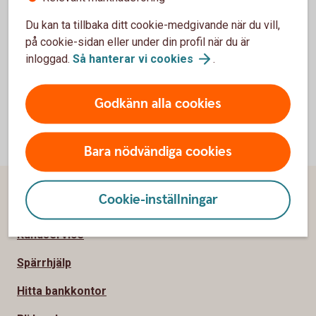
förbättringar i den interna kontrollen. Funktionen är
underställd och rapporterar direkt till styrelsen och till risk-
Du kan ta tillbaka ditt cookie-medgivande när du vill,
och revisionsutskottet.
på cookie-sidan eller under din profil när du är
inloggad.
Så hanterar vi
cookies
.
Godkänn alla cookies
Bara nödvändiga cookies
Sidfot
Cookie-inställningar
Hitta snabbt
Kundservice
Spärrhjälp
Hitta bankkontor