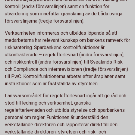
kontroll (andra försvarslinjen) samt en funktion för
utvärdering som innefattar granskning av de båda övriga
försvarslinjerna (tredje försvarslinjen).
Verksamheten informeras och utbildas löpande så att
medarbetarna har relevant kunskap om bankens ramverk för
riskhantering. Sparbankens kontrollfunktioner är
utkontrakterade – regelefterlevnad (andra försvarslinjen),
och riskkontroll (andra försvarslinjen) till Svealands Risk
och Compliance och internrevisionen (tredje försvarslinjen)
till PwC. Kontrollfunktionerna arbetar efter årsplaner samt
instruktioner som är fastställda av styrelsen.
I ansvarsområdet för regelefterlevnad ingår att ge råd och
stöd till ledning och verksamhet, granska
regelefterlevnaden och utbilda styrelse och sparbankens
personal om regler. Funktionen är underställd den
verkställande direktören och rapporterar direkt till den
verkställande direktören, styrelsen och risk- och