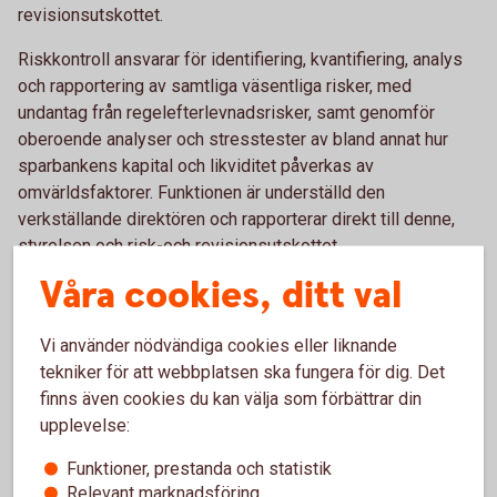
revisionsutskottet.
Riskkontroll ansvarar för identifiering, kvantifiering, analys
och rapportering av samtliga väsentliga risker, med
undantag från regelefterlevnadsrisker, samt genomför
oberoende analyser och stresstester av bland annat hur
sparbankens kapital och likviditet påverkas av
omvärldsfaktorer. Funktionen är underställd den
verkställande direktören och rapporterar direkt till denne,
styrelsen och risk-och revisionsutskottet.
Våra cookies, ditt val
Internrevisionen utvärderar huruvida sparbankens ledning
säkerställer att affärsverksamhetens kontroller och
riskhanteringsprocesser är effektiva, att
Vi använder nödvändiga cookies eller liknande
styrningsprocesserna och organisationen är
tekniker för att webbplatsen ska fungera för dig. Det
ändamålsenliga samt stödjer sparbankens affärssyften.
finns även cookies du kan välja som förbättrar din
Samtliga av sparbankens funktioner och verksamheter
upplevelse:
omfattas av internrevisionens granskning. Internrevisionen
Funktioner, prestanda och statistik
arbetar även i förebyggande syfte med att föreslå
Relevant marknadsföring