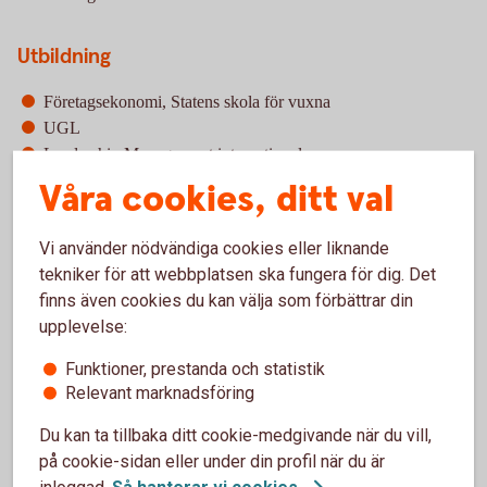
Utbildning
Företagsekonomi, Statens skola för vuxna
UGL
Leadership Management international
Företagsvärdering, SSE
Våra cookies, ditt val
Erfarenhet av finansiell verksamhet
Vi använder nödvändiga cookies eller liknande
tekniker för att webbplatsen ska fungera för dig. Det
Private Banker, SEB och Sörmlands Sparbank
finns även cookies du kan välja som förbättrar din
Kundtjänst chef, Sörmlands Sparbank
upplevelse:
Privatmarknadschef, Sörmlands Sparbank
Private Banking chef, Sörmlands Sparbank
Funktioner, prestanda och statistik
Relevant marknadsföring
Företagsmarknadschef, Sörmlands Sparbank
Du kan ta tillbaka ditt cookie-medgivande när du vill,
på cookie-sidan eller under din profil när du är