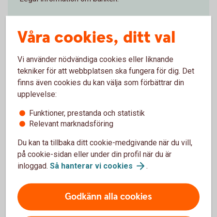
Information om
banken
Våra cookies, ditt val
Vi använder nödvändiga cookies eller liknande
tekniker för att webbplatsen ska fungera för dig. Det
finns även cookies du kan välja som förbättrar din
Bankens historia
upplevelse:
Sörmlands Sparbank har anor långt tillbaka i tiden.
Funktioner, prestanda och statistik
Relevant marknadsföring
Här hittar du bankens
historia
Du kan ta tillbaka ditt cookie-medgivande när du vill,
på cookie-sidan eller under din profil när du är
inloggad.
Så hanterar vi
cookies
.
Visselblåsning
Godkänn alla cookies
Sörmlands Sparbanks rutin för visselblåsning