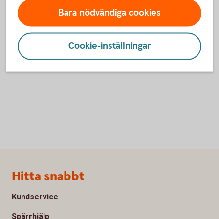
(whistleblowing).
Bara nödvändiga cookies
Visselblåsning
Cookie-inställningar
Sidfot
Hitta snabbt
Kundservice
Spärrhjälp