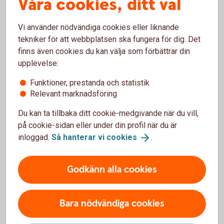
Våra cookies, ditt val
Box 24215
104 51 Stockholm
Vi använder nödvändiga cookies eller liknande
telefon 0200-22 58 00
tekniker för att webbplatsen ska fungera för dig. Det
www.bankforsakring.konsumenternas.
se
finns även cookies du kan välja som förbättrar din
Konsumenternas Försäkringsbyrå ger
upplevelse:
privatpersoner oberoende och kostnadsfri
Funktioner, prestanda och statistik
vägledning om pension, försäkring och
Relevant marknadsföring
skadereglering, men prövar inte tvister.
Konsumenternas Försäkringsbyrå gör också
Du kan ta tillbaka ditt cookie-medgivande när du vill,
oberoende jämförelser av privata försäkringar och
på cookie-sidan eller under din profil när du är
tjänstepensioner.
inloggad.
Så hanterar vi
cookies
.
Konsumenternas Försäkringsbyrå
Box 24215
Godkänn alla cookies
104 51 Stockholm
telefon 0200-22 58 00
www.konsumenternas.
se
Bara nödvändiga cookies
Du kan även få oberoende vägledning via