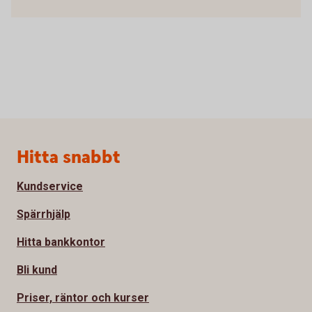
Sidfot
Hitta snabbt
Kundservice
Spärrhjälp
Hitta bankkontor
Bli kund
Priser, räntor och kurser