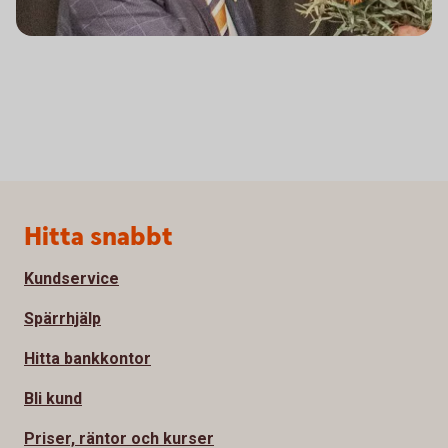
Sidfot
Hitta snabbt
Kundservice
Spärrhjälp
Hitta bankkontor
Bli kund
Priser, räntor och kurser