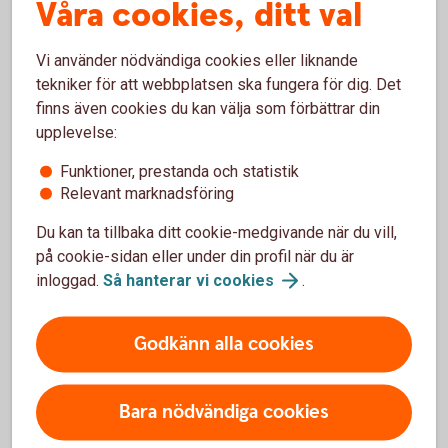
Våra cookies, ditt val
motiveringen: "Under mer än två decennier har
amatörteaterföreningen, inrymd i det gamla järnbrukets
Vi använder nödvändiga cookies eller liknande
kolhus, engagerat ett stort antal barn och ungdomar från
tekniker för att webbplatsen ska fungera för dig. Det
trakten. Musikaler och musikteaterföreställningar drar fulla
finns även cookies du kan välja som förbättrar din
hus. Barn och ungdomar får under intensiva
upplevelse:
sommarlovsveckor uppleva gemenskap, meningsfull
sysselsättning och möjlighet att utvecklas konstnärligt och
Funktioner, prestanda och statistik
vid sidan av scen. Kolhusteatern förenar människor över
Relevant marknadsföring
generationsgränserna och är en stor del i brukets och
Du kan ta tillbaka ditt cookie-medgivande när du vill,
ortens nya identitet. En kulturgärning som heter duga!"
på cookie-sidan eller under din profil när du är
inloggad.
Så hanterar vi
cookies
.
Vinnare 2018
Kulturpriset delades ut första gången sommaren 2018 till
Godkänn alla cookies
författaren Kerstin Ekman, som bland annat skrivit
romansviten Kvinnorna och staden. Juryns motivering: ”För
en författargärning som för alltid levandegjort Sörmlands
Bara nödvändiga cookies
historia och kvinnornas drivande roll i framväxten av