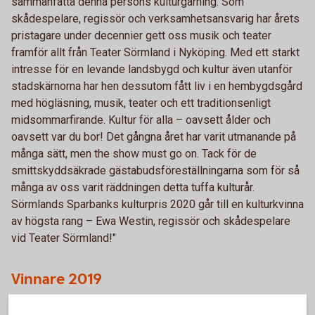
sammanfatta denna persons kulturgärning. Som
skådespelare, regissör och verksamhetsansvarig har årets
pristagare under decennier gett oss musik och teater
framför allt från Teater Sörmland i Nyköping. Med ett starkt
intresse för en levande landsbygd och kultur även utanför
stadskärnorna har hen dessutom fått liv i en hembygdsgård
med högläsning, musik, teater och ett traditionsenligt
midsommarfirande. Kultur för alla – oavsett ålder och
oavsett var du bor! Det gångna året har varit utmanande på
många sätt, men the show must go on. Tack för de
smittskyddsäkrade gästabudsföreställningarna som för så
många av oss varit räddningen detta tuffa kulturår.
Sörmlands Sparbanks kulturpris 2020 går till en kulturkvinna
av högsta rang – Ewa Westin, regissör och skådespelare
vid Teater Sörmland!"
Vinnare 2019
2019 var det Kolhusteatern som tilldelades priset, med