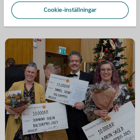
Katrineholm. För en unik förmåga att skildra enskilda
Cookie-inställningar
individers levnadsöden på ett sätt som slår an en sträng av
identifikation och hågkomst hos var och en av oss.”