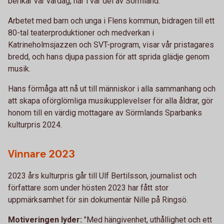
berikar vår vardag, här i vår del av Sörmland.
Arbetet med barn och unga i Flens kommun, bidragen till ett
80-tal teaterproduktioner och medverkan i
Katrineholmsjazzen och SVT-program, visar vår pristagares
bredd, och hans djupa passion för att sprida glädje genom
musik.
Hans förmåga att nå ut till människor i alla sammanhang och
att skapa oförglömliga musikupplevelser för alla åldrar, gör
honom till en värdig mottagare av Sörmlands Sparbanks
kulturpris 2024.
Vinnare 2023
2023 års kulturpris går till Ulf Bertilsson, journalist och
författare som under hösten 2023 har fått stor
uppmärksamhet för sin dokumentär Nille på Ringsö.
Motiveringen lyder:
"Med hängivenhet, uthållighet och ett