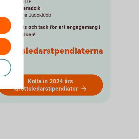
Lebi Skol IF
Vlado Paradzik
Södertälje Judoklubb
Stort grattis och tack för ert engagemang i
idrottsrörelsen!
Idrottsledarstpendiaterna
2024
Kolla in 2024 års
idrottsledarstipendiater