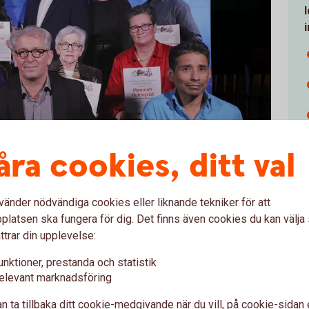
åra cookies, ditt val
vänder nödvändiga cookies eller liknande tekniker för att
latsen ska fungera för dig. Det finns även cookies du kan välj
ttrar din upplevelse:
rs Thorson och Emelie Kåbring från Sparbanksstiftelsen
unktioner, prestanda och statistik
elevant marknadsföring
n ta tillbaka ditt cookie-medgivande när du vill, på cookie-sidan 