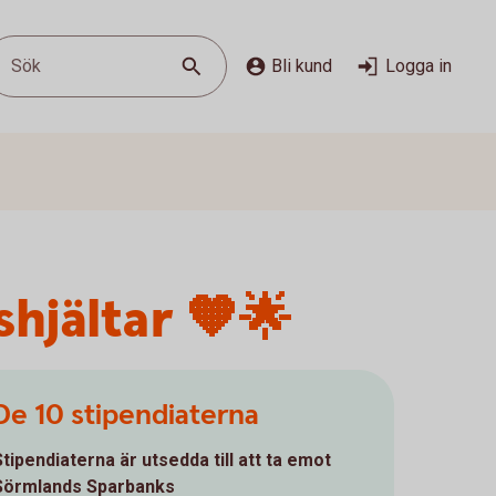
Sök
Bli kund
Logga in
shjältar 🧡🌟
De 10 stipendiaterna
Stipendiaterna är utsedda till att ta emot
Sörmlands Sparbanks