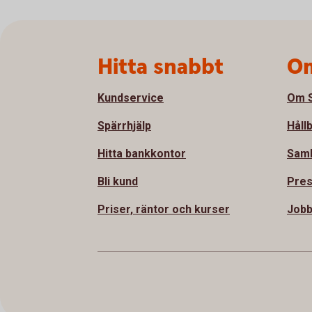
Sidfot
Hitta snabbt
Om
Kundservice
Om S
Spärrhjälp
Håll
Hitta bankkontor
Sam
Bli kund
Pre
Priser, räntor och kurser
Jobb