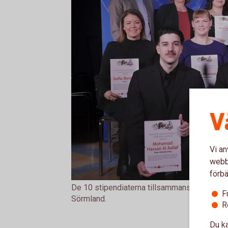
V
Vi an
webbp
förbä
De 10 stipendiaterna tillsammans med Ande
F
Sörmland.
R
Du ka