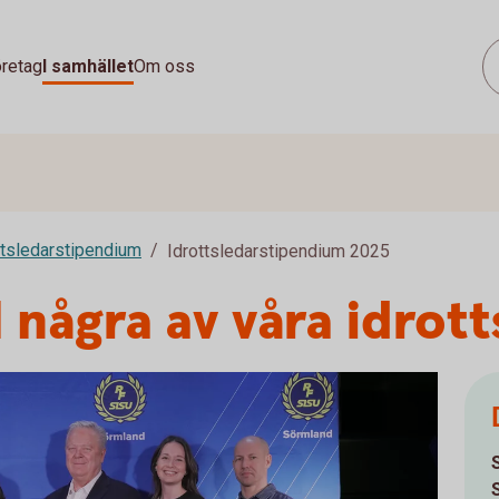
retag
I samhället
Om oss
ttsledarstipendium
Idrottsledarstipendium 2025
l några av våra idrott