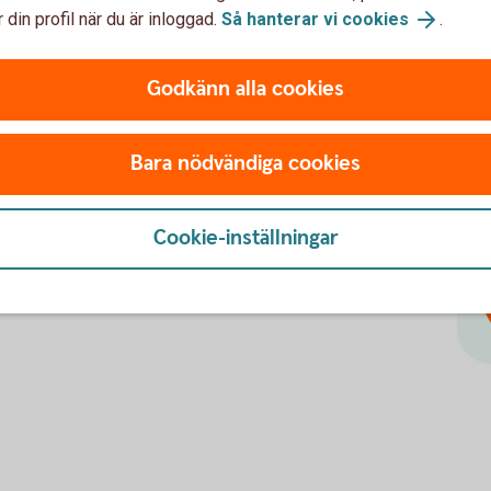
 din profil när du är inloggad.
Så hanterar vi cookies
.
mländska idrottsentusiaster på Träffen i
Godkänn alla cookies
 förmånen att tillsammans med våra kollegor
h ledare.
Bara nödvändiga cookies
illsammans med Sparbankstiftelsen Nya och
ill respektive pristagare + 5 000 kr var till
enterar.
Cookie-inställningar
i får ett levande föreningsliv! Ni är