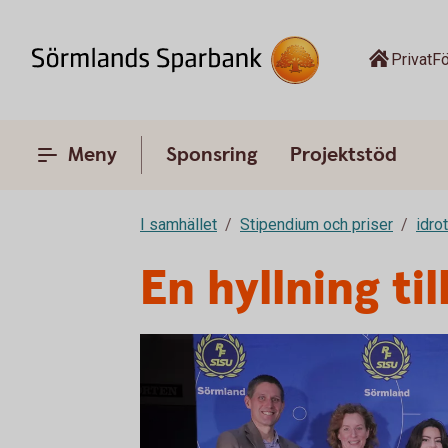
Privat
Fö
Meny
Sponsring
Projektstöd
I samhället
Stipendium och priser
idro
En hyllning til