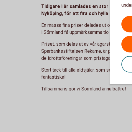
under
Tidigare i år samlades en stor skara sör
Nyköping, för att fira och hylla idrotten.
En massa fina priser delades ut och vi hade
i Sörmland få uppmärksamma tio eldsjälar oc
Priset, som delas ut av vår ägarstiftelse t
Sparbanksstiftelsen Rekarne, är på 10 000 kr t
de idrottsföreningar som pristagaren repres
Stort tack till alla eldsjälar, som ser till att v
fantastiska!
Tillsammans gör vi Sörmland ännu bättre!