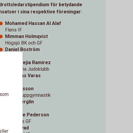
Idrottsledarstipendium för betydande
insatser i sina respektive föreningar:
Mohamed Hassan Al Alaf
Flens IF
Mimman Holmqvist
Högsjö BK och GF
Daniel Boström
EGAK
David Mejia Ramirez
Eskilstuna Judoklubb
Jeremias Varas
NIKUS
Mina Nilsson
a som
Trosa Truppgymnastik
Sofia Berglin
IK Tun
Gertrude Pederson
Nykvarns GF
Rose Ayad
eller