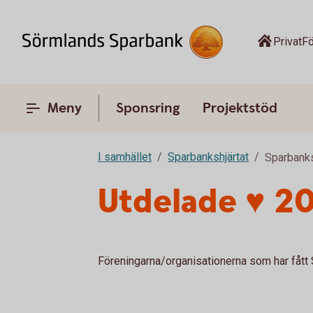
Privat
Fö
Meny
Sponsring
Projektstöd
I samhället
Sparbankshjärtat
Sparbanks
Utdelade ♥ 2
Föreningarna/organisationerna som har fått 