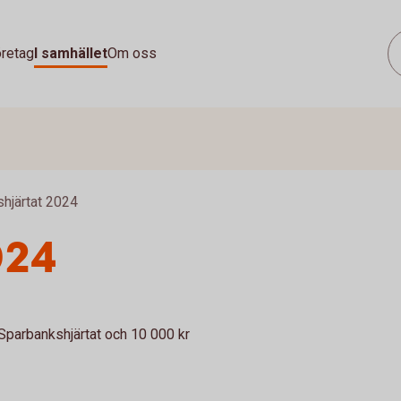
retag
I samhället
Om oss
hjärtat 2024
024
Sparbankshjärtat och 10 000 kr