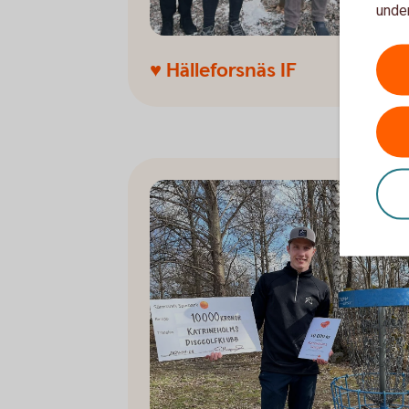
under
♥ Hälleforsnäs IF