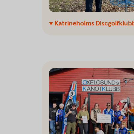
♥ Katrineholms Discgolfklub