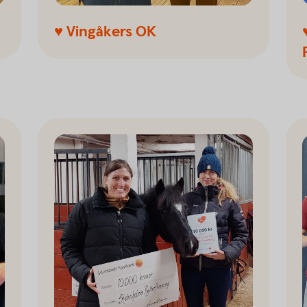
♥ Vingåkers OK