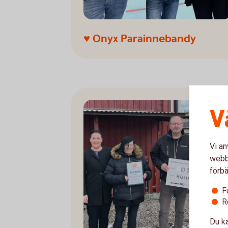
♥ Onyx Parainnebandy
V
Vi an
webbp
förbä
F
R
Du ka