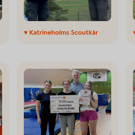
♥ Katrineholms Scoutkår