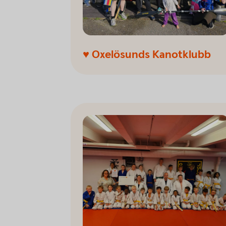
♥ Oxelösunds Kanotklubb