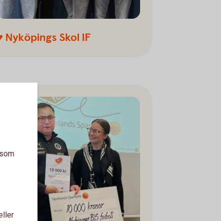
♥ Nyköpings Skol IF
a som
eller