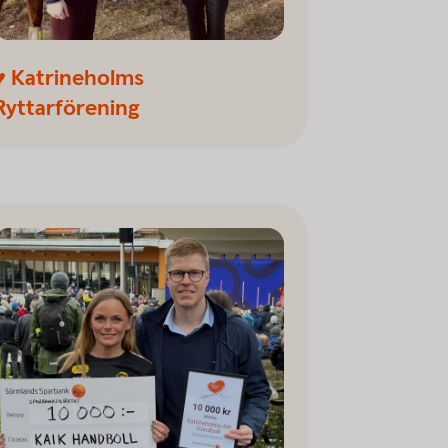
♥ Katrineholms
Ryttarförening