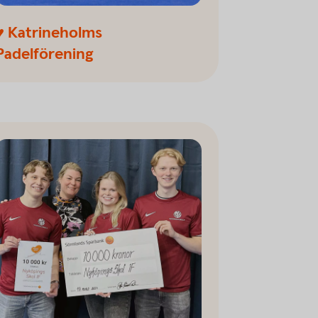
♥ Katrineholms
Padelförening