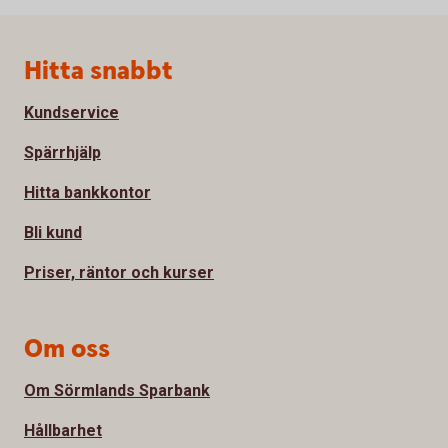
Sidfot
Hitta snabbt
Kundservice
Spärrhjälp
Hitta bankkontor
Bli kund
Priser, räntor och kurser
Om oss
Om Sörmlands Sparbank
Hållbarhet