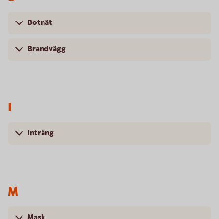
Botnät
Brandvägg
I
Intrång
M
Mask