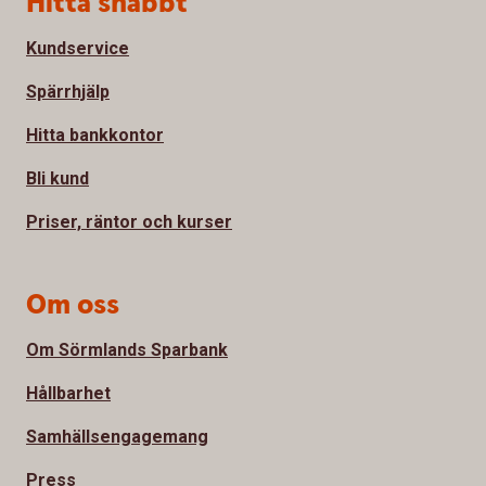
Hitta snabbt
Kundservice
Spärrhjälp
Hitta bankkontor
Bli kund
Priser, räntor och kurser
Om oss
Om Sörmlands Sparbank
Hållbarhet
Samhällsengagemang
Press