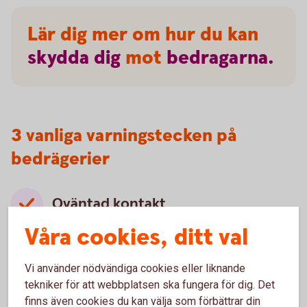
Lär dig mer om hur du kan
skydda
dig
mot
bedragarna.
3 vanliga varningstecken på
bedrägerier
Oväntad kontakt
Våra cookies, ditt val
Oväntade kontakter som ser ut att komma från
välkända företag, myndigheter eller någon du
känner är ett vanligt försök att lura dig. Bedragare
Vi använder nödvändiga cookies eller liknande
använder falska avsändare för att skapa
tekniker för att webbplatsen ska fungera för dig. Det
trovärdighet och övertyga dig.
finns även cookies du kan välja som förbättrar din